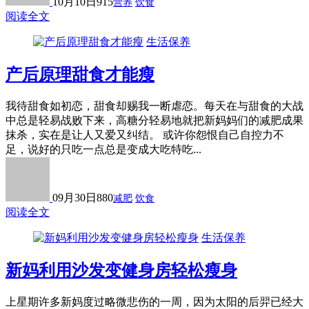
10月10日
915
营养
饮食
阅读全文
生活保养
产后原理甜食才能瘦
我待甜食如初恋，甜食却赐我一断虐恋。每天在与甜食的大战
中总是轻易战败下来，高糖分轻易地就把新妈妈们的减肥成果
抹杀，实在是让人又爱又纠结。 或许你怨恨自己自控力不
足，说好的只吃一点总是变成大吃特吃...
09月30日
880
减肥
饮食
阅读全文
生活保养
新妈利用沙发变健身房轻松瘦身
上星期许多新妈度过略微悲伤的一周，因为太阳的后羿已经大