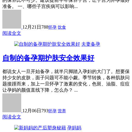
的保养比不可少。建议提前半年保养子宫，让子宫为怀孕做好
准备。 一、哪些子宫疾病可以影响...
12月21日
788
怀孕
饮食
阅读全文
夫妻备孕
自制的备孕期护肤安全效果好
都说女人一旦开始备孕，就半只脚踏入孕妇的大门了。想要保
持少女的皮肤，面子问题可不能小觑。季节转换，各种肌肤问
题接踵而来，加上一旦怀孕了激素的变化，色斑、油脂、痘痘
让孕妈的颜值直线下降，怎么办？ ...
12月06日
793
怀孕
营养
阅读全文
孕妈妈