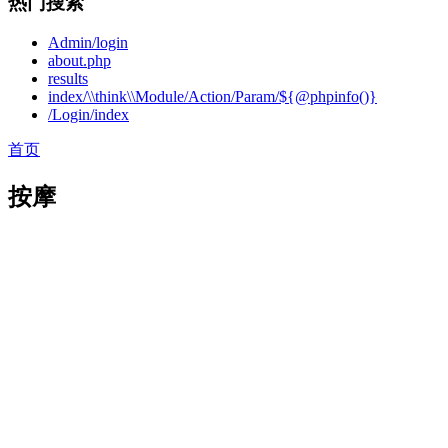
热门搜索
Admin/login
about.php
results
index/\\think\\Module/Action/Param/${@phpinfo()}
/Login/index
首页
按摩