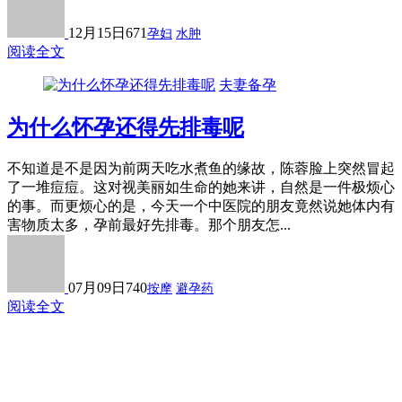
12月15日
671
孕妇
水肿
阅读全文
夫妻备孕
为什么怀孕还得先排毒呢
不知道是不是因为前两天吃水煮鱼的缘故，陈蓉脸上突然冒起
了一堆痘痘。这对视美丽如生命的她来讲，自然是一件极烦心
的事。而更烦心的是，今天一个中医院的朋友竟然说她体内有
害物质太多，孕前最好先排毒。那个朋友怎...
07月09日
740
按摩
避孕药
阅读全文