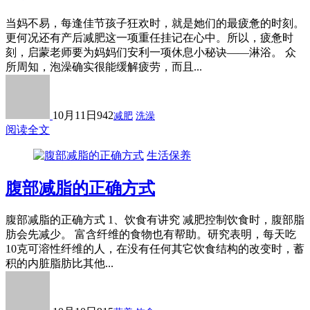
当妈不易，每逢佳节孩子狂欢时，就是她们的最疲惫的时刻。
更何况还有产后减肥这一项重任挂记在心中。所以，疲惫时
刻，启蒙老师要为妈妈们安利一项休息小秘诀——淋浴。 众
所周知，泡澡确实很能缓解疲劳，而且...
10月11日
942
减肥
洗澡
阅读全文
生活保养
腹部减脂的正确方式
腹部减脂的正确方式 1、饮食有讲究 减肥控制饮食时，腹部脂
肪会先减少。 富含纤维的食物也有帮助。研究表明，每天吃
10克可溶性纤维的人，在没有任何其它饮食结构的改变时，蓄
积的内脏脂肪比其他...