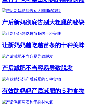
产后新妈彻底告别大粗腿的秘诀
让新妈妈越吃越苗条的十种美味
产后减肥不当容易导致脱发
有效助妈妈产后减肥的５种食物