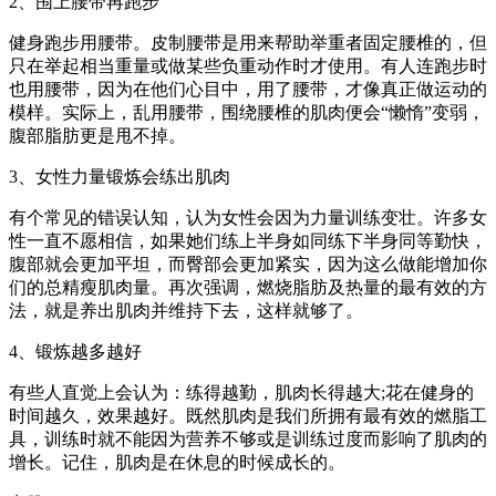
2、围上腰带再跑步
健身跑步用腰带。皮制腰带是用来帮助举重者固定腰椎的，但
只在举起相当重量或做某些负重动作时才使用。有人连跑步时
也用腰带，因为在他们心目中，用了腰带，才像真正做运动的
模样。实际上，乱用腰带，围绕腰椎的肌肉便会“懒惰”变弱，
腹部脂肪更是甩不掉。
3、女性力量锻炼会练出肌肉
有个常见的错误认知，认为女性会因为力量训练变壮。许多女
性一直不愿相信，如果她们练上半身如同练下半身同等勤快，
腹部就会更加平坦，而臀部会更加紧实，因为这么做能增加你
们的总精瘦肌肉量。再次强调，燃烧脂肪及热量的最有效的方
法，就是养出肌肉并维持下去，这样就够了。
4、锻炼越多越好
有些人直觉上会认为：练得越勤，肌肉长得越大;花在健身的
时间越久，效果越好。既然肌肉是我们所拥有最有效的燃脂工
具，训练时就不能因为营养不够或是训练过度而影响了肌肉的
增长。记住，肌肉是在休息的时候成长的。