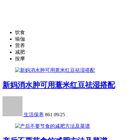
饮食
瑜伽
营养
减肥
按摩
新妈消水肿可用薏米红豆祛湿搭配
生活保养
861
09/25