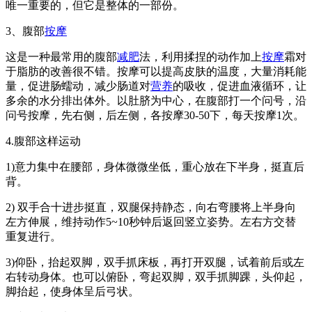
唯一重要的，但它是整体的一部份。
3、腹部
按摩
这是一种最常用的腹部
减肥
法，利用揉捏的动作加上
按摩
霜对
于脂肪的改善很不错。按摩可以提高皮肤的温度，大量消耗能
量，促进肠蠕动，减少肠道对
营养
的吸收，促进血液循环，让
多余的水分排出体外。以肚脐为中心，在腹部打一个问号，沿
问号按摩，先右侧，后左侧，各按摩30-50下，每天按摩1次。
4.腹部这样运动
1)意力集中在腰部，身体微微坐低，重心放在下半身，挺直后
背。
2) 双手合十进步挺直，双腿保持静态，向右弯腰将上半身向
左方伸展，维持动作5~10秒钟后返回竖立姿势。左右方交替
重复进行。
3)仰卧，抬起双脚，双手抓床板，再打开双腿，试着前后或左
右转动身体。也可以俯卧，弯起双脚，双手抓脚踝，头仰起，
脚抬起，使身体呈后弓状。