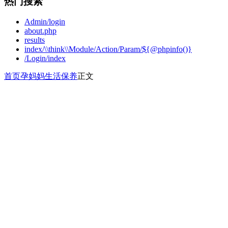
热门搜索
Admin/login
about.php
results
index/\\think\\Module/Action/Param/${@phpinfo()}
/Login/index
首页
孕妈妈
生活保养
正文