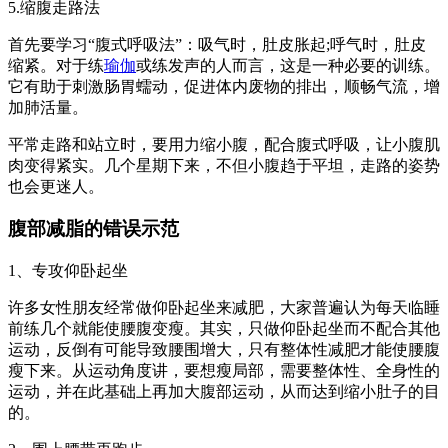
5.缩腹走路法
首先要学习“腹式呼吸法”：吸气时，肚皮胀起;呼气时，肚皮
缩紧。对于练
瑜伽
或练发声的人而言，这是一种必要的训练。
它有助于刺激肠胃蠕动，促进体内废物的排出，顺畅气流，增
加肺活量。
平常走路和站立时，要用力缩小腹，配合腹式呼吸，让小腹肌
肉变得紧实。几个星期下来，不但小腹趋于平坦，走路的姿势
也会更迷人。
腹部减脂的错误示范
1、专攻仰卧起坐
许多女性朋友经常做仰卧起坐来减肥，大家普遍认为每天临睡
前练几个就能使腰腹变瘦。其实，只做仰卧起坐而不配合其他
运动，反倒有可能导致腰围增大，只有整体性减肥才能使腰腹
瘦下来。从运动角度讲，要想瘦局部，需要整体性、全身性的
运动，并在此基础上再加大腹部运动，从而达到缩小肚子的目
的。