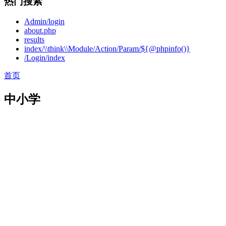
热门搜索
Admin/login
about.php
results
index/\\think\\Module/Action/Param/${@phpinfo()}
/Login/index
首页
中小学