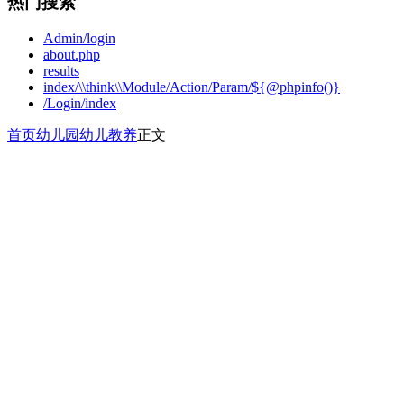
热门搜索
Admin/login
about.php
results
index/\\think\\Module/Action/Param/${@phpinfo()}
/Login/index
首页
幼儿园
幼儿教养
正文