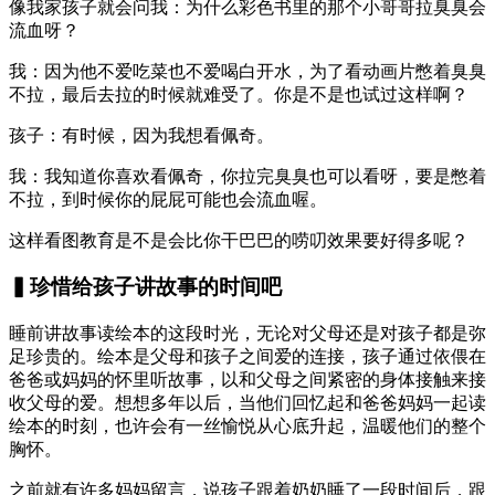
像我家孩子就会问我：为什么彩色书里的那个小哥哥拉臭臭会
流血呀？
我：因为他不爱吃菜也不爱喝白开水，为了看动画片憋着臭臭
不拉，最后去拉的时候就难受了。你是不是也试过这样啊？
孩子：有时候，因为我想看佩奇。
我：我知道你喜欢看佩奇，你拉完臭臭也可以看呀，要是憋着
不拉，到时候你的屁屁可能也会流血喔。
这样看图教育是不是会比你干巴巴的唠叨效果要好得多呢？
▍珍惜给孩子讲故事的时间吧
睡前讲故事读绘本的这段时光，无论对父母还是对孩子都是弥
足珍贵的。绘本是父母和孩子之间爱的连接，孩子通过依偎在
爸爸或妈妈的怀里听故事，以和父母之间紧密的身体接触来接
收父母的爱。想想多年以后，当他们回忆起和爸爸妈妈一起读
绘本的时刻，也许会有一丝愉悦从心底升起，温暖他们的整个
胸怀。
之前就有许多妈妈留言，说孩子跟着奶奶睡了一段时间后，跟