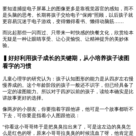
要知道捕捉电子屏幕上的图像更多是靠视觉器官的感知，而不
是头脑的思考。长期将孩子交给电子“保姆”照顾，以后孩子就
更容易沉迷于电子游戏，变得懒得看书、懒得动脑筋……
而比起那些一闪而过、只带来一时快感的快餐文化，欣赏绘本
无疑是一种让眼睛享受、让心灵愉悦、让精神提升的美妙体
验。
▍好好利用孩子成长的关键期，从小培养孩子读图
看字的习惯
儿童心理学的研究认为：孩子认知图形的能力是从四岁左右慢
慢养成的。这个年龄阶段的孩子一般还不识字，但已经具备了
一定的读图能力。所以对于四岁以前的孩子，读绘本确实是比
讲故事更好的选择。
像两岁的小朋友，你要指着字跟他讲，他可是一个故事都听不
下去，可你要是指着小人图跟他说：
“你看这小哥哥终于是把臭臭拉出来了，可是这左边的臭臭怎
么是红色的呀，原来小哥哥拉臭臭的时候流血了呀，他肯定是