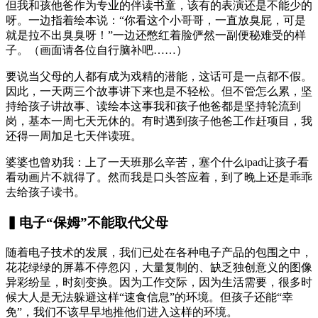
但我和孩他爸作为专业的伴读书童，该有的表演还是不能少的
呀。一边指着绘本说：“你看这个小哥哥，一直放臭屁，可是
就是拉不出臭臭呀！”一边还憋红着脸俨然一副便秘难受的样
子。（画面请各位自行脑补吧……）
要说当父母的人都有成为戏精的潜能，这话可是一点都不假。
因此，一天两三个故事讲下来也是不轻松。但不管怎么累，坚
持给孩子讲故事、读绘本这事我和孩子他爸都是坚持轮流到
岗，基本一周七天无休的。有时遇到孩子他爸工作赶项目，我
还得一周加足七天伴读班。
婆婆也曾劝我：上了一天班那么辛苦，塞个什么ipad让孩子看
看动画片不就得了。然而我是口头答应着，到了晚上还是乖乖
去给孩子读书。
▍电子“保姆”不能取代父母
随着电子技术的发展，我们已处在各种电子产品的包围之中，
花花绿绿的屏幕不停忽闪，大量复制的、缺乏独创意义的图像
异彩纷呈，时刻变换。因为工作交际，因为生活需要，很多时
候大人是无法躲避这样“速食信息”的环境。但孩子还能“幸
免”，我们不该早早地推他们进入这样的环境。