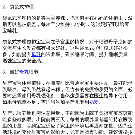
2、袋鼠式护理
袋鼠式护理指的是将宝宝赤裸，抱直俯卧在妈妈的怀抱里，然
后再以包被覆盖，每次至少维持1-2小时，这时妈妈可以给宝
宝哺乳。
袋鼠式护理虚拟宝宝尚在子宫里的情况，对于增进母子之间的
交流与生长发育都有极大好处。这种袋鼠式护理模式好处很
多，如能提升
母乳
的喂养率、延长睡眠时间、提升睡眠质量、
增强宝宝的安全感。
3、最好
母乳
喂养
早产宝宝体重偏轻，在喂养时比普通宝宝更要注意，最好能母
乳喂养。母乳虽然看起来稀，但含有的免疫物质更为全面。必
要时还需使用母乳强化剂，当然这是需要在医生指导下使用，
如果母乳量不足，需适当添加早产儿专用
奶粉
。
早产儿喂养量也需注意用量，不能因为出院了觉得宝宝应该能
吃多些就多喂。出院前两三天，每餐的喂养量都需维持在医院
里的用量。等到宝宝适应了家里的环境后再逐渐加量。因为生
活环境的变化对宝宝的影响大，尤其是肠胃功能。建议遵循少