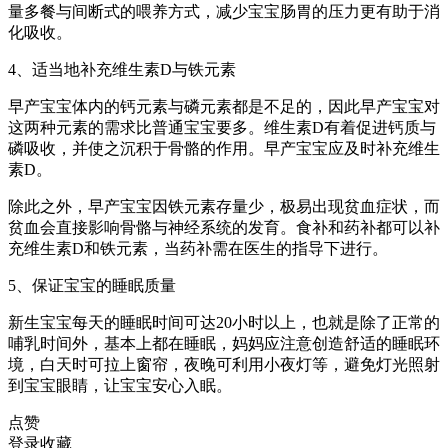
量多餐与间断式的喂养方式，减少宝宝肠胃的压力更有助于消
化吸收。
4、适当地补充维生素D与铁元素
早产宝宝体内的钙元素与磷元素都是不足的，因此早产宝宝对
这两种元素的需求比普通宝宝要多。维生素D有着促进钙质与
磷吸收，并使之沉积于骨骼的作用。早产宝宝应及时补充维生
素D。
除此之外，早产宝宝因铁元素存量少，极易出现贫血症状，而
贫血会直接影响骨骼与神经系统的发育。食补和药补都可以补
充维生素D和铁元素，当药补需在医生的指导下进行。
5、保证宝宝的睡眠质量
新生宝宝每天的睡眠时间可达20小时以上，也就是除了正常的
哺乳时间外，基本上都在睡眠，妈妈应注意创造舒适的睡眠环
境，白天时可拉上窗帘，夜晚可利用小夜灯等，避免灯光照射
到宝宝眼睛，让宝宝安心入眠。
点赞
登录收藏