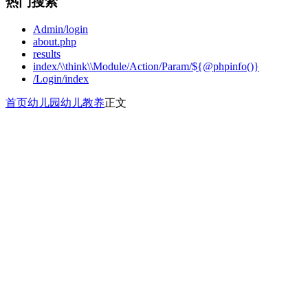
热门搜索
Admin/login
about.php
results
index/\\think\\Module/Action/Param/${@phpinfo()}
/Login/index
首页
幼儿园
幼儿教养
正文