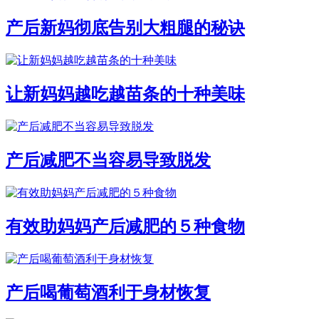
产后新妈彻底告别大粗腿的秘诀
让新妈妈越吃越苗条的十种美味
产后减肥不当容易导致脱发
有效助妈妈产后减肥的５种食物
产后喝葡萄酒利于身材恢复