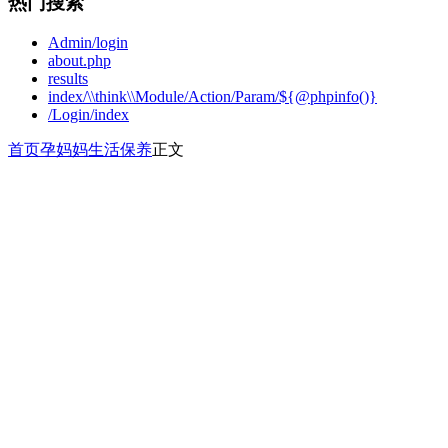
热门搜索
Admin/login
about.php
results
index/\\think\\Module/Action/Param/${@phpinfo()}
/Login/index
首页
孕妈妈
生活保养
正文