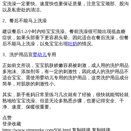
宝洗澡一定要快。速度快也要保证质量，注意宝宝颈部、股沟
以及私密处的清洁。
2、餐后不能马上洗澡
建议餐后1-2小时内给宝宝洗澡。餐前洗澡很可能出现低血糖
症状，如果头部垂下更容易头晕。因此适合在餐后洗澡，但餐
后不能马上洗澡，以免宝宝出现
吐奶
的情况。
3、洗护用品宜
婴幼儿
专用
正如前文所说，宝宝肌肤娇嫩容易被刺激，成人用的洗护用品
多泡沫、添加剂等，有一定的刺激性，因此成人的洗护用品不
适合宝宝。需使用婴幼儿专用的洗护用品，这类洗护用品成分
简单，对肌肤的刺激性小。
其实，新手爸妈日常里练习几次就有了经验，很快就能驾轻就
熟地给宝宝洗澡。但是无论多熟悉步骤，也要记得安全、干
净、速度、保暖很重要。
点赞
登录收藏
https://www.qimengke.com/936.html
复制链接
复制链接