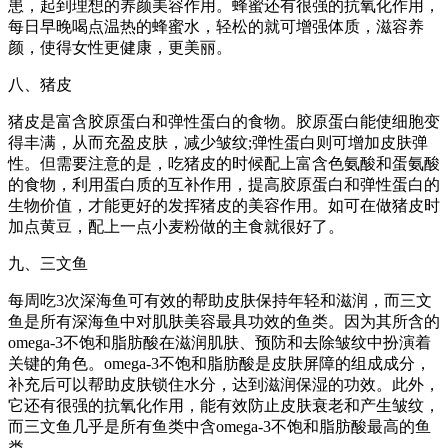
患，起到理想的养颜美容作用。蜂蜜还有很强的抗氧化作用，
每日早晚喝点温热的蜂蜜水，轻松的就可增强体质，滋容养
颜，使得女性更健康，更美丽。
八、猪皮
猪皮是富含胶原蛋白和弹性蛋白的食物。胶原蛋白能使细胞变
得丰满，从而充盈皮肤，减少皱纹;弹性蛋白则可增加皮肤弹
性。但需要注意的是，吃猪皮的时候配上富含色氨酸和蛋氨酸
的食物，利用蛋白质的互补作用，提高胶原蛋白和弹性蛋白的
生物价值，才能更好的发挥猪皮的美容作用。如可在做猪皮时
加点黄豆，配上一点小麦粉做的主食就很好了。
九、三文鱼
每周吃3次深海鱼可有效的帮助皮肤保持年轻和滋润，而三文
鱼是所有深海鱼中对肌肤美容最具功效的鱼类。因为其所含的
omega-3不饱和脂肪酸在滋润肌肤、预防和去除皱纹中扮演着
关键的角色。omega-3不饱和脂肪酸是皮肤屏障的组成成分，
补充后可以帮助皮肤锁住水分，达到滋润保湿的功效。此外，
它还有很强的抗氧化作用，能有效防止皮肤衰老和产生皱纹，
而三文鱼几乎是所有鱼类中含omega-3不饱和脂肪酸最高的鱼
类。