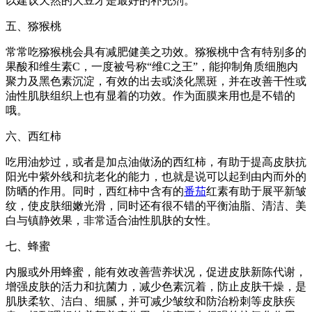
以建议天然的大豆才是最好的补充剂。
五、猕猴桃
常常吃猕猴桃会具有减肥健美之功效。猕猴桃中含有特别多的
果酸和维生素C，一度被号称“维C之王”，能抑制角质细胞内
聚力及黑色素沉淀，有效的出去或淡化黑斑，并在改善干性或
油性肌肤组织上也有显着的功效。作为面膜来用也是不错的
哦。
六、西红柿
吃用油炒过，或者是加点油做汤的西红柿，有助于提高皮肤抗
阳光中紫外线和抗老化的能力，也就是说可以起到由内而外的
防晒的作用。同时，西红柿中含有的
番茄
红素有助于展平新皱
纹，使皮肤细嫩光滑，同时还有很不错的平衡油脂、清洁、美
白与镇静效果，非常适合油性肌肤的女性。
七、蜂蜜
内服或外用蜂蜜，能有效改善营养状况，促进皮肤新陈代谢，
增强皮肤的活力和抗菌力，减少色素沉着，防止皮肤干燥，是
肌肤柔软、洁白、细腻，并可减少皱纹和防治粉刺等皮肤疾