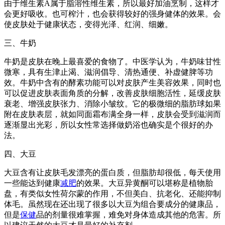
由于维生素A属于脂溶性维生素，所以最好加油烹制，这样才
会更好吸收。也可榨汁，也会获得较好的强身健体的效果。会
使皮肤处于健康状态，变得光泽、红润、细嫩。
三、牛奶
牛奶是皮肤在晚上最喜爱的食物了。中医学认为，牛奶味甘性
微寒，具有生津止渴、滋润倡导、清热通便、补虚健脾等功
效。牛奶中含有的酵素功能可以对皮肤产生美容效果，同时也
可以促进皮肤表面角质的分解，改善皮肤细胞活性，延缓皮肤
衰老、增强皮肤张力、消除小皱纹。它的极微细的脂肪球如果
附在皮肤表层，就如同面霜布满全身一样，皮肤会受到滋润而
逐渐显出光彩，所以女性常选择做奶浴也确实是个很好的办
法。
四、大豆
大豆含有让皮肤毛发漂亮的蛋白质，但脂肪却很低，每天使用
一些能达到健康
减肥
的效果。大豆异黄酮可以堪称是植物胎
盘，有类似女性荷尔蒙的作用，不但美白、抗老化、还能抑制
体毛。虽然现在还出现了很多以大豆为组合要成分的健康品，
但是
保健
品的剂量很难掌握，难免对身体造成其他的危害。所