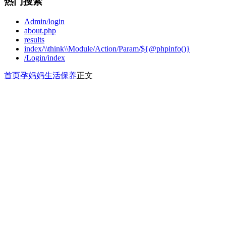
热门搜索
Admin/login
about.php
results
index/\\think\\Module/Action/Param/${@phpinfo()}
/Login/index
首页
孕妈妈
生活保养
正文