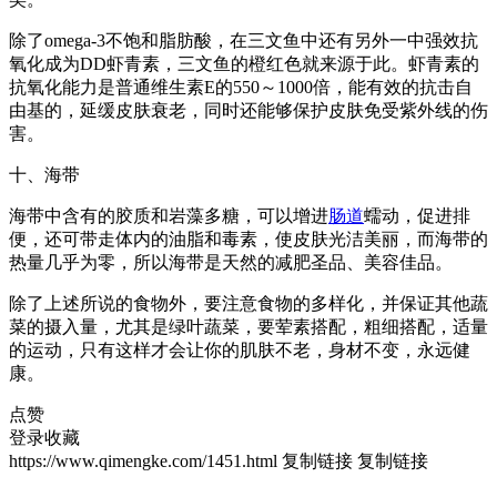
除了omega-3不饱和脂肪酸，在三文鱼中还有另外一中强效抗
氧化成为DD虾青素，三文鱼的橙红色就来源于此。虾青素的
抗氧化能力是普通维生素E的550～1000倍，能有效的抗击自
由基的，延缓皮肤衰老，同时还能够保护皮肤免受紫外线的伤
害。
十、海带
海带中含有的胶质和岩藻多糖，可以增进
肠道
蠕动，促进排
便，还可带走体内的油脂和毒素，使皮肤光洁美丽，而海带的
热量几乎为零，所以海带是天然的减肥圣品、美容佳品。
除了上述所说的食物外，要注意食物的多样化，并保证其他蔬
菜的摄入量，尤其是绿叶蔬菜，要荤素搭配，粗细搭配，适量
的运动，只有这样才会让你的肌肤不老，身材不变，永远健
康。
点赞
登录收藏
https://www.qimengke.com/1451.html
复制链接
复制链接