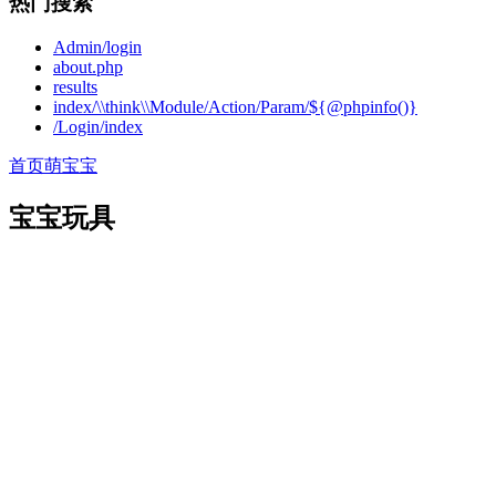
热门搜索
Admin/login
about.php
results
index/\\think\\Module/Action/Param/${@phpinfo()}
/Login/index
首页
萌宝宝
宝宝玩具