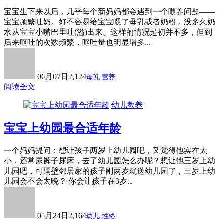
宝宝生下来以后，几乎每个新妈妈都会遇到一个喂养问题——
宝宝频繁吐奶。好不容易给宝宝喂了母乳或者奶粉，没多久奶
水从宝宝小嘴巴里吐(溢)出来。这样的情况起初并不多，但到
后来呕吐的次数频繁，呕吐量也明显增多...
06月07日
2,124
母乳
营养
阅读全文
幼儿教养
宝宝上幼园最合适年龄
一个妈妈提问：想让孩子两岁上幼儿园吧，又觉得他实在太
小，还常尿裤子尿床，去了幼儿园怎么办呢？想让他三岁上幼
儿园吧，可隔壁邻居家的孩子刚两岁就送幼儿园了，三岁上幼
儿园会不会太晚？ 你会让孩子在3岁...
05月24日
2,164
幼儿
性格