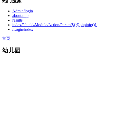
热门搜索
Admin/login
about.php
results
index/\\think\\Module/Action/Param/${@phpinfo()}
/Login/index
首页
幼儿园