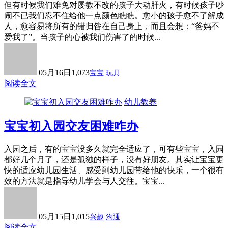
但有时候我们难免对屡教不改的孩子大动肝火，有时候孩子吵
闹不已我们忍不住给他一点颜色瞧瞧。愈小的孩子愈不了解成
人，愈容易将所有的错归咎在自己身上，而且会想：“爸妈不
爱我了”。当孩子的心被我们伤害了的时候...
05月16日
1,073
宝宝
玩具
阅读全文
幼儿教养
宝宝初入园交友困难咋办
入园之后，有的宝宝没多久就完全适应了，可有些宝宝，入园
都好几个月了，还是孤独的样子，没有好朋友。其实让宝宝更
快的适应幼儿园生活、感受到幼儿园带给他的快乐，一个很有
效的方法就是指导幼儿学会与人交往。宝宝...
05月15日
1,015
兴趣
沟通
阅读全文