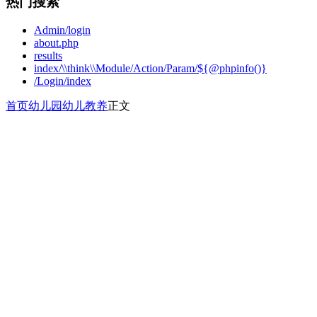
热门搜索
Admin/login
about.php
results
index/\\think\\Module/Action/Param/${@phpinfo()}
/Login/index
首页
幼儿园
幼儿教养
正文