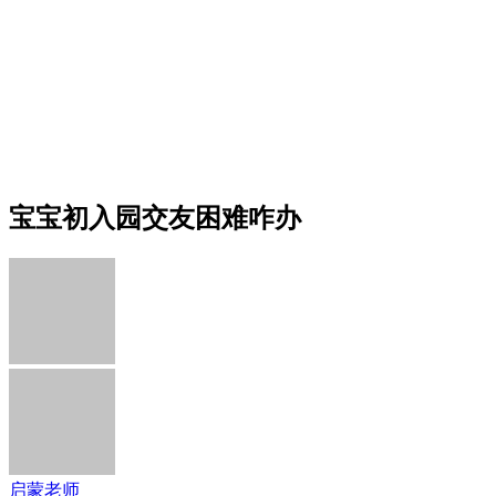
宝宝初入园交友困难咋办
启蒙老师