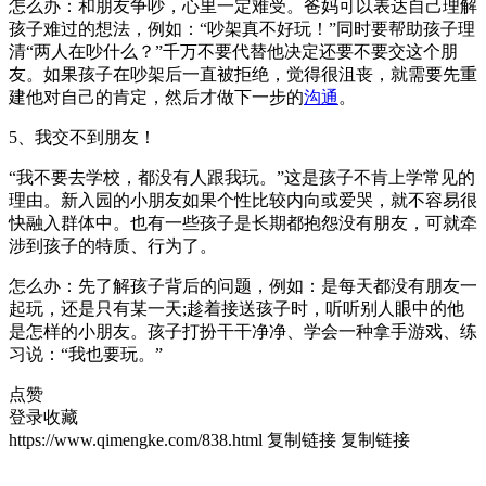
怎么办：和朋友争吵，心里一定难受。爸妈可以表达自己理解
孩子难过的想法，例如：“吵架真不好玩！”同时要帮助孩子理
清“两人在吵什么？”千万不要代替他决定还要不要交这个朋
友。如果孩子在吵架后一直被拒绝，觉得很沮丧，就需要先重
建他对自己的肯定，然后才做下一步的
沟通
。
5、我交不到朋友！
“我不要去学校，都没有人跟我玩。”这是孩子不肯上学常见的
理由。新入园的小朋友如果个性比较内向或爱哭，就不容易很
快融入群体中。也有一些孩子是长期都抱怨没有朋友，可就牵
涉到孩子的特质、行为了。
怎么办：先了解孩子背后的问题，例如：是每天都没有朋友一
起玩，还是只有某一天;趁着接送孩子时，听听别人眼中的他
是怎样的小朋友。孩子打扮干干净净、学会一种拿手游戏、练
习说：“我也要玩。”
点赞
登录收藏
https://www.qimengke.com/838.html
复制链接
复制链接