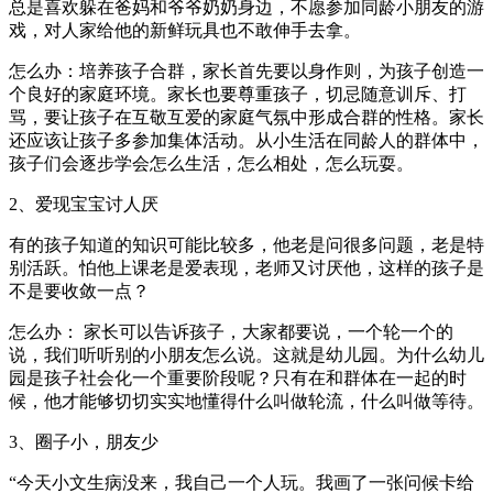
总是喜欢躲在爸妈和爷爷奶奶身边，不愿参加同龄小朋友的游
戏，对人家给他的新鲜玩具也不敢伸手去拿。
怎么办：培养孩子合群，家长首先要以身作则，为孩子创造一
个良好的家庭环境。家长也要尊重孩子，切忌随意训斥、打
骂，要让孩子在互敬互爱的家庭气氛中形成合群的性格。家长
还应该让孩子多参加集体活动。从小生活在同龄人的群体中，
孩子们会逐步学会怎么生活，怎么相处，怎么玩耍。
2、爱现宝宝讨人厌
有的孩子知道的知识可能比较多，他老是问很多问题，老是特
别活跃。怕他上课老是爱表现，老师又讨厌他，这样的孩子是
不是要收敛一点？
怎么办： 家长可以告诉孩子，大家都要说，一个轮一个的
说，我们听听别的小朋友怎么说。这就是幼儿园。为什么幼儿
园是孩子社会化一个重要阶段呢？只有在和群体在一起的时
候，他才能够切切实实地懂得什么叫做轮流，什么叫做等待。
3、圈子小，朋友少
“今天小文生病没来，我自己一个人玩。我画了一张问候卡给