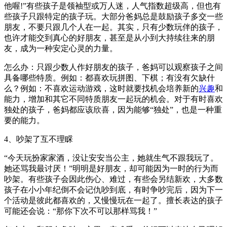
他喔!”有些孩子是领袖型或万人迷，人气指数超级高，但也有
些孩子只跟特定的孩子玩。大部分爸妈总是鼓励孩子多交一些
朋友，不要只跟几个人在一起。其实，只有少数玩伴的孩子，
也许才能交到真心的好朋友，甚至是从小到大持续往来的朋
友，成为一种安定心灵的力量。
怎么办：只跟少数人作好朋友的孩子，爸妈可以观察孩子之间
具备哪些特质。例如：都喜欢玩拼图、下棋；有没有欠缺什
么？例如：不喜欢运动游戏，这时就要找机会培养新的
兴趣
和
能力，增加和其它不同特质朋友一起玩的机会。对于有时喜欢
独处的孩子，爸妈都应该欣喜，因为能够“独处”，也是一种重
要的能力。
4、吵架了互不理睬
“今天玩扮家家酒，没让安安当公主，她就生气不跟我玩了。
她还骂我最讨厌！”明明是好朋友，却可能因为一时的行为而
吵架。有些孩子会因此伤心、难过，有些会另结新欢，大多数
孩子在小小年纪倒不会记仇吵到底，有时争吵完后，因为下一
个活动是彼此都喜欢的，又慢慢玩在一起了。擅长表达的孩子
可能还会说：“那你下次不可以那样骂我！”