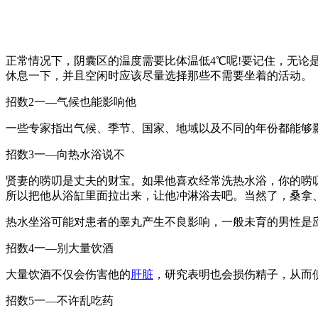
正常情况下，阴囊区的温度需要比体温低4℃呢!要记住，无
休息一下，并且空闲时应该尽量选择那些不需要坐着的活动。
招数2一—气候也能影响他
一些专家指出气候、季节、国家、地域以及不同的年份都能够
招数3一—向热水浴说不
贤妻的唠叨是丈夫的财宝。如果他喜欢经常洗热水浴，你的唠叨
所以把他从浴缸里面拉出来，让他冲淋浴去吧。当然了，桑拿
热水坐浴可能对患者的睾丸产生不良影响，一般未育的男性是
招数4一—别大量饮酒
大量饮酒不仅会伤害他的
肝脏
，研究表明也会损伤精子，从而
招数5一—不许乱吃药