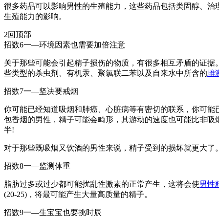
很多药品可以影响男性的生殖能力，这些药品包括类固醇、治
生殖能力的影响。
2回顶部
招数6一—环境因素也需要加倍注意
关于那些可能会引起精子损伤的物质，有很多相互矛盾的证据
些类型的杀虫剂、有机汞、聚氯联二苯以及自来水中所含的
雌
招数7一—坚决要戒烟
你可能已经知道吸烟和肺癌、心脏病等有密切的联系，你可能已
包香烟的男性，精子可能会畸形，其游动的速度也可能比非吸
半!
对于那些既吸烟又饮酒的男性来说，精子受到的损坏就更大了
招数8一—监测体重
脂肪过多或过少都可能扰乱性激素的正常产生，这将会使
男性
(20-25)，将最可能产生大量高质量的精子。
招数9一—生宝宝也要挑时辰