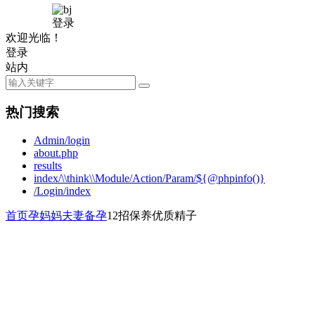
登录
欢迎光临！
登录
站内
热门搜索
Admin/login
about.php
results
index/\\think\\Module/Action/Param/${@phpinfo()}
/Login/index
首页
孕妈妈
夫妻备孕
12招保养优质精子