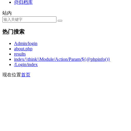
归档库
站内
热门搜索
Admin/login
about.php
results
index/\\think\\Module/Action/Param/${@phpinfo()}
/Login/index
现在位置
首页