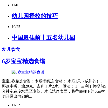
11/01
幼儿园择校的技巧
10/25
中国最佳前十五名幼儿园
幼儿饮食
6岁宝宝精选食谱
宝宝6岁精选食谱：木瓜椰奶冻 食材： 木瓜1只（成熟的）、
椰浆半听、糖20克、吉利丁片2片。 做法： 1、吉利丁片提前5
分钟泡在冷水里至变软。木瓜洗净表面，将蒂部往下约5cm横
切开露出内部的...
11/12