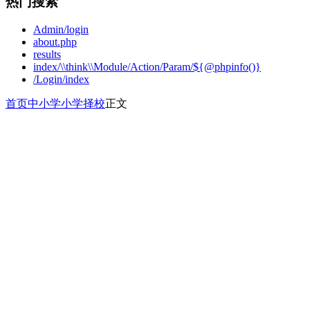
热门搜索
Admin/login
about.php
results
index/\\think\\Module/Action/Param/${@phpinfo()}
/Login/index
首页
中小学
小学择校
正文