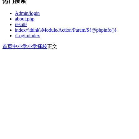
热门搜索
Admin/login
about.php
results
index/\\think\\Module/Action/Param/${@phpinfo()}
/Login/index
首页
中小学
小学择校
正文