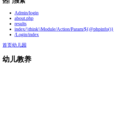
热门搜索
Admin/login
about.php
results
index/\\think\\Module/Action/Param/${@phpinfo()}
/Login/index
首页
幼儿园
幼儿教养