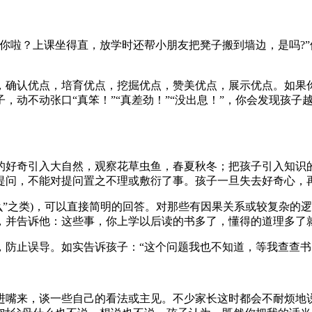
你啦？上课坐得直，放学时还帮小朋友把凳子搬到墙边，是吗?”
，确认优点，培育优点，挖掘优点，赞美优点，展示优点。如果
，动不动张口“真笨！”“真差劲！”“没出息！”，你会发现孩
的好奇引入大自然，观察花草虫鱼，春夏秋冬；把孩子引入知识
提问，不能对提问置之不理或敷衍了事。孩子一旦失去好奇心，
”之类)，可以直接简明的回答。对那些有因果关系或较复杂的逻
，并告诉他：这些事，你上学以后读的书多了，懂得的道理多了
，防止误导。如实告诉孩子：“这个问题我也不知道，等我查查书
嘴来，谈一些自己的看法或主见。不少家长这时都会不耐烦地说