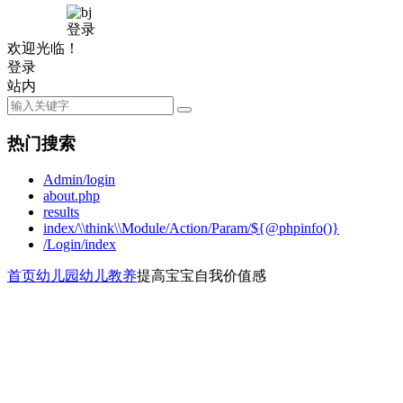
登录
欢迎光临！
登录
站内
热门搜索
Admin/login
about.php
results
index/\\think\\Module/Action/Param/${@phpinfo()}
/Login/index
首页
幼儿园
幼儿教养
提高宝宝自我价值感