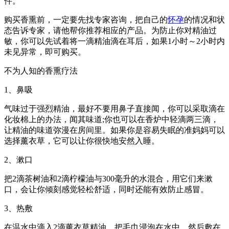
件。
购买香熏前，一定要先找专家咨询，把自己的
怀孕
的情况和状
态告诉专家，请他帮你推荐相应的产品。为防止你对精油过
敏，你可以先试着将一滴精油滴在耳后，如果1小时～2小时内
未见异常，即可购买。
不为人知的香熏疗法
1、鼻吸
气味过于强烈精油，最好不要用鼻子直接闻，你可以采取滴在
化妆棉上的办法，闻其味道;你也可以在香炉中轻滴两三滴，
让精油的味道弥漫在房间里。如果你是容易失眠的准妈妈可以
选择薰衣草，它可以让你很快地安然入睡。
2、漱口
把2滴茶树油和2滴柠檬油与300毫升的水混合，用它们来漱
口，会让你倾刻感觉轻松舒适，同时还能有效防止感冒。
3、热敷
在温水中滴入2滴薰衣草精油，把毛巾浸泡在水中，然后敷在