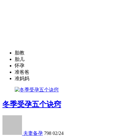
胎教
胎儿
怀孕
准爸爸
准妈妈
冬季受孕五个诀窍
夫妻备孕
798
02/24