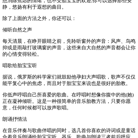
想消除焦虑的情绪，也不受胎宝宝的欢迎;你可以选择那些安
静，悠扬有利于遐想的曲目。
除了上面的方法之外，你还可以：
倾听自然之声
每天清晨，在睁开眼睛之前，先聆听窗外的声音：风声、鸟鸣
抑或是雨敲打玻璃窗的声音，这些来自大自然的声音都会让你
的心情变得轻松。
唱歌给胎宝宝听
据说，俄罗斯的科学家们就鼓励他孕妇大声唱歌，歌声不仅仅
能平复心中的焦虑，而且对于胎宝宝来说也是很好的胎教。
你低声哼唱自己所喜爱的歌曲。在哼唱时想像你腹中的他(她)
正在凝神倾听。这是一种很简单的音乐胎教方法，只要你愿
意，任何时候都可以放声歌唱。
朗诵抒情法
在音乐伴奏与歌曲伴唱的同时，选几首你喜欢的诗词或是童话
合着音乐朗诵给胎宝宝听，器乐、歌曲与朗读三者前后呼应，