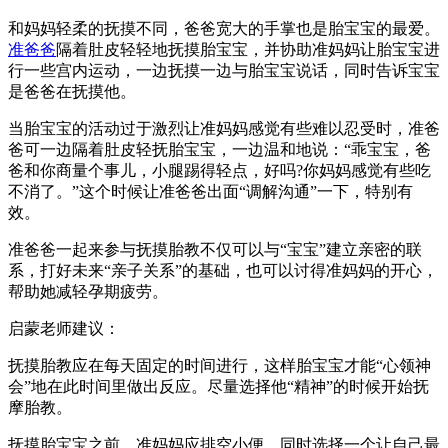
和妈妈轻柔的抚摸不同，爸爸宽大的手掌也是胎宝宝的最爱。
准爸爸
隔着肚皮轻轻地抚摸胎宝宝，并协助准妈妈让胎宝宝进
行一些宫内运动，一边抚摸一边与胎宝宝说话，同时告诉宝宝
是爸爸在抚摸他。
当胎宝宝的活动过于激烈让准妈妈感觉有些难以忍受时，准爸
爸可一边隔着肚皮轻抚胎宝宝，一边温和地说：“乖宝宝，爸
爸和你商量个事儿，小腿踢得轻点，好吗?你妈妈感觉有些吃
不消了。”这个时候让准爸爸出面“调解沟通”一下，特别有
效。
准爸爸一起来参与抚摸胎教不仅可以与“宝宝”建立亲密的联
系，打好未来“亲子关系”的基础，也可以讨得准妈妈的开心，
帮助她减轻孕期疲劳。
启蒙老师建议：
抚摸胎教应在每天固定的时间进行，这样胎宝宝才能“心领神
会”地在此时间里做出反应。尽量选择他“精神”的时候开始抚
摩胎教。
抚摸胎宝宝之前，准妈妈应排空小便。同时选择一个让自己最