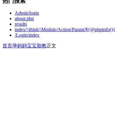
热门搜索
Admin/login
about.php
results
index/\\think\\Module/Action/Param/${@phpinfo()}
/Login/index
首页
孕妈妈
宝宝胎教
正文