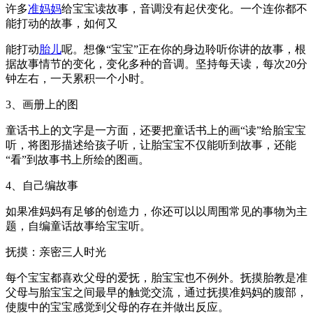
许多
准妈妈
给宝宝读故事，音调没有起伏变化。一个连你都不
能打动的故事，如何又
能打动
胎儿
呢。想像“宝宝”正在你的身边聆听你讲的故事，根
据故事情节的变化，变化多种的音调。坚持每天读，每次20分
钟左右，一天累积一个小时。
3、画册上的图
童话书上的文字是一方面，还要把童话书上的画“读”给胎宝宝
听，将图形描述给孩子听，让胎宝宝不仅能听到故事，还能
“看”到故事书上所绘的图画。
4、自己编故事
如果准妈妈有足够的创造力，你还可以以周围常见的事物为主
题，自编童话故事给宝宝听。
抚摸：亲密三人时光
每个宝宝都喜欢父母的爱抚，胎宝宝也不例外。抚摸胎教是准
父母与胎宝宝之间最早的触觉交流，通过抚摸准妈妈的腹部，
使腹中的宝宝感觉到父母的存在并做出反应。