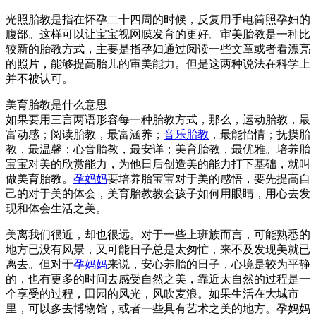
光照胎教是指在怀孕二十四周的时候，反复用手电筒照孕妇的
腹部。这样可以让宝宝视网膜发育的更好。审美胎教是一种比
较新的胎教方式，主要是指孕妇通过阅读一些文章或者看漂亮
的照片，能够提高胎儿的审美能力。但是这两种说法在科学上
并不被认可。
美育胎教是什么意思
如果要用三言两语形容每一种胎教方式，那么，运动胎教，最
富动感；阅读胎教，最富涵养；
音乐胎教
，最能怡情；抚摸胎
教，最温馨；心音胎教，最安详；美育胎教，最优雅。培养胎
宝宝对美的欣赏能力，为他日后创造美的能力打下基础，就叫
做美育胎教。
孕妈妈
要培养胎宝宝对于美的感悟，要先提高自
己的对于美的体会，美育胎教教会孩子如何用眼睛，用心去发
现和体会生活之美。
美离我们很近，却也很远。对于一些上班族而言，可能熟悉的
地方已没有风景，又可能日子总是太匆忙，来不及发现美就已
离去。但对于
孕妈妈
来说，安心养胎的日子，心境是较为平静
的，也有更多的时间去感受自然之美，靠近太自然的过程是一
个享受的过程，田园的风光，风吹麦浪。如果生活在大城市
里，可以多去博物馆，或者一些具有艺术之美的地方。孕妈妈