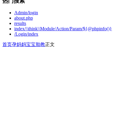
热门搜索
Admin/login
about.php
results
index/\\think\\Module/Action/Param/${@phpinfo()}
/Login/index
首页
孕妈妈
宝宝胎教
正文