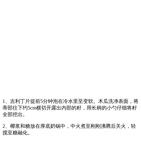
1、吉利丁片提前5分钟泡在冷水里至变软。木瓜洗净表面，将
蒂部往下约5cm横切开露出内部的籽，用长柄的小勺仔细将籽
全部挖出。
2、椰浆和糖放在厚底奶锅中，中火煮至刚刚沸腾后关火，轻
搅至糖融化。