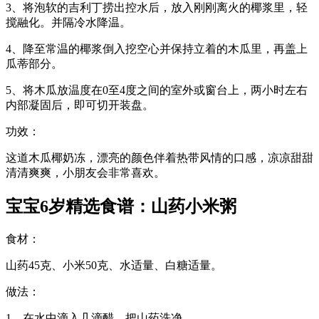
3、将泡软的吉利丁捞出控水后，放入刚刚离火的椰浆里，轻
搅融化。并隔冷水降温。
4、降至常温的椰浆倒入挖空心并保持立着的木瓜里，再盖上
瓜蒂部分。
5、将木瓜放温度在0至4度之间的室外或窗台上，两小时左右
内部凝固后，即可切开装盘。
功效：
这道木瓜椰奶冻，漂亮的颜色伴着热带风情的口感，凉凉甜甜
清清爽爽，小朋友会非常喜欢。
宝宝6岁精选食谱：山药小米粥
食材：
山药45克、小米50克、水适量、白糖适量。
做法：
1、在水中滴入几滴醋，把山药洗净。