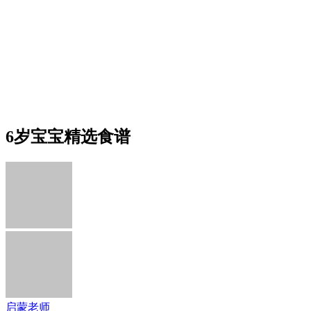
6岁宝宝精选食谱
启蒙老师