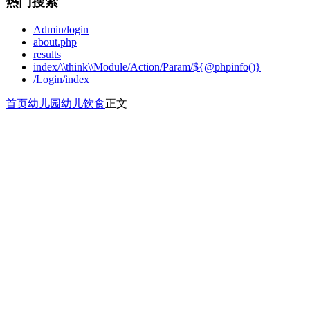
热门搜索
Admin/login
about.php
results
index/\\think\\Module/Action/Param/${@phpinfo()}
/Login/index
首页
幼儿园
幼儿饮食
正文