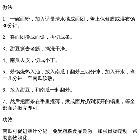
做法：
1、一碗面粉，加入适量清水揉成面团，盖上保鲜膜或湿布饧
30分钟。
2、将面团擀成面饼，再切成条。
3、甜豆撕去老筋，摘洗干净。
4、南瓜去皮，切成小丁。
5、炒锅烧热入油，放入南瓜丁翻炒三四分钟，加入开水，煮
十几分钟，至南瓜软熟。
6、放入甜豆，和南瓜一起翻炒。
7、然后把面条在手里捏薄，揪成面片扔到滚开的锅里，等全
部面片揪完即可。
功效：
南瓜可促进胆汁分泌，免受粗糙食品刺激，加强胃肠蠕动，帮
助食物消化。