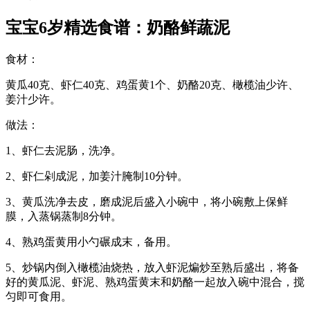
宝宝6岁精选食谱：奶酪鲜蔬泥
食材：
黄瓜40克、虾仁40克、鸡蛋黄1个、奶酪20克、橄榄油少许、
姜汁少许。
做法：
1、虾仁去泥肠，洗净。
2、虾仁剁成泥，加姜汁腌制10分钟。
3、黄瓜洗净去皮，磨成泥后盛入小碗中，将小碗敷上保鲜
膜，入蒸锅蒸制8分钟。
4、熟鸡蛋黄用小勺碾成末，备用。
5、炒锅内倒入橄榄油烧热，放入虾泥煸炒至熟后盛出，将备
好的黄瓜泥、虾泥、熟鸡蛋黄末和奶酪一起放入碗中混合，搅
匀即可食用。