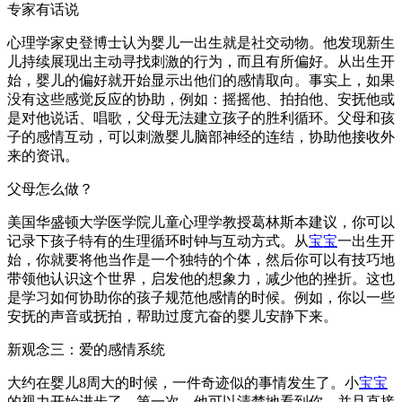
专家有话说
心理学家史登博士认为婴儿一出生就是社交动物。他发现新生
儿持续展现出主动寻找刺激的行为，而且有所偏好。从出生开
始，婴儿的偏好就开始显示出他们的感情取向。事实上，如果
没有这些感觉反应的协助，例如：摇摇他、拍拍他、安抚他或
是对他说话、唱歌，父母无法建立孩子的胜利循环。父母和孩
子的感情互动，可以刺激婴儿脑部神经的连结，协助他接收外
来的资讯。
父母怎么做？
美国华盛顿大学医学院儿童心理学教授葛林斯本建议，你可以
记录下孩子特有的生理循环时钟与互动方式。从
宝宝
一出生开
始，你就要将他当作是一个独特的个体，然后你可以有技巧地
带领他认识这个世界，启发他的想象力，减少他的挫折。这也
是学习如何协助你的孩子规范他感情的时候。例如，你以一些
安抚的声音或抚拍，帮助过度亢奋的婴儿安静下来。
新观念三：爱的感情系统
大约在婴儿8周大的时候，一件奇迹似的事情发生了。小
宝宝
的视力开始进步了，第一次，他可以清楚地看到你，并且直接