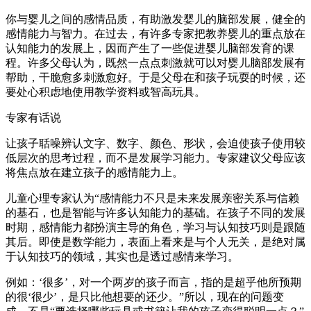
你与婴儿之间的感情品质，有助激发婴儿的脑部发展，健全的
感情能力与智力。在过去，有许多专家把教养婴儿的重点放在
认知能力的发展上，因而产生了一些促进婴儿脑部发育的课
程。许多父母认为，既然一点点刺激就可以对婴儿脑部发展有
帮助，干脆愈多刺激愈好。于是父母在和孩子玩耍的时候，还
要处心积虑地使用教学资料或智高玩具。
专家有话说
让孩子聒噪辨认文字、数字、颜色、形状，会迫使孩子使用较
低层次的思考过程，而不是发展学习能力。专家建议父母应该
将焦点放在建立孩子的感情能力上。
儿童心理专家认为“感情能力不只是未来发展亲密关系与信赖
的基石，也是智能与许多认知能力的基础。在孩子不同的发展
时期，感情能力都扮演主导的角色，学习与认知技巧则是跟随
其后。即使是数学能力，表面上看来是与个人无关，是绝对属
于认知技巧的领域，其实也是透过感情来学习。
例如：‘很多’，对一个两岁的孩子而言，指的是超乎他所预期
的很‘很少’，是只比他想要的还少。”所以，现在的问题变