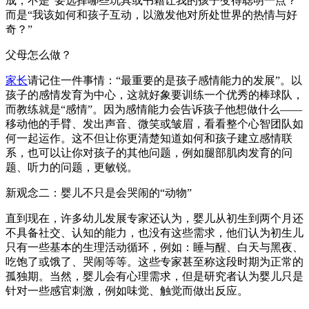
成，不是“要选择哪些玩具或书籍让我的孩子变得聪明一点？”
而是“我该如何和孩子互动，以激发他对所处世界的热情与好
奇？”
父母怎么做？
家长
请记住一件事情：“最重要的是孩子感情能力的发展”。以
孩子的感情发育为中心，这就好象要训练一个优秀的棒球队，
而教练就是“感情”。因为感情能力会告诉孩子他想做什么——
移动他的手臂、发出声音、微笑或皱眉，看看整个心智团队如
何一起运作。这不但让你更清楚知道如何和孩子建立感情联
系，也可以让你对孩子的其他问题，例如腿部肌肉发育的问
题、听力的问题，更敏锐。
新观念二：婴儿不只是会哭闹的“动物”
直到现在，许多幼儿发展专家还认为，婴儿从初生到两个月还
不具备社交、认知的能力，也没有这些需求，他们认为初生儿
只有一些基本的生理活动循环，例如：睡与醒、白天与黑夜、
吃饱了或饿了、哭闹等等。这些专家甚至称这段时期为正常的
孤独期。当然，婴儿会有心理需求，但是研究者认为婴儿只是
针对一些感官刺激，例如味觉、触觉而做出反应。