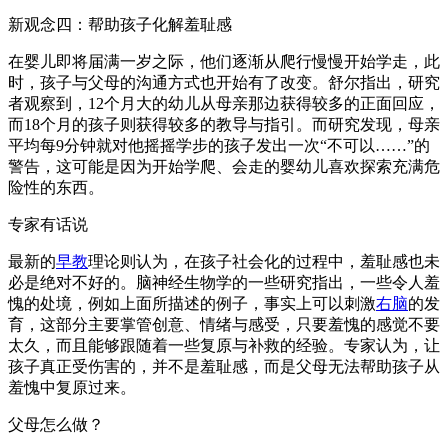
新观念四：帮助孩子化解羞耻感
在婴儿即将届满一岁之际，他们逐渐从爬行慢慢开始学走，此
时，孩子与父母的沟通方式也开始有了改变。舒尔指出，研究
者观察到，12个月大的幼儿从母亲那边获得较多的正面回应，
而18个月的孩子则获得较多的教导与指引。而研究发现，母亲
平均每9分钟就对他摇摇学步的孩子发出一次“不可以……”的
警告，这可能是因为开始学爬、会走的婴幼儿喜欢探索充满危
险性的东西。
专家有话说
最新的
早教
理论则认为，在孩子社会化的过程中，羞耻感也未
必是绝对不好的。脑神经生物学的一些研究指出，一些令人羞
愧的处境，例如上面所描述的例子，事实上可以刺激
右脑
的发
育，这部分主要掌管创意、情绪与感受，只要羞愧的感觉不要
太久，而且能够跟随着一些复原与补救的经验。专家认为，让
孩子真正受伤害的，并不是羞耻感，而是父母无法帮助孩子从
羞愧中复原过来。
父母怎么做？