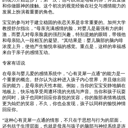
和你做眼神的接触。这个初次的视觉经验在社交与感情能力的
发展上扮演着重要的角色。
宝宝的参与对于建立稳固的依恋关系是非常重要的。加州大学
教授舒尔指出，“母亲充满感情的脸，对婴儿是最强有力的刺
激，而婴儿对母亲脸庞的强烈兴趣，特别是她的眼睛，带领他
和母亲陷入一段相互的凝望。”其结果是：婴儿脑部的脑内啡
浓度上升，使他产生愉悦幸福的感觉。重点是，这样的幸福感
来自于亲子的感情互动。
专家有话说
在母亲与婴儿爱的感情系统中，“心有灵犀一点通”的能力是一
个重要的概念。舒尔认为这种进入孩子内心世界，并且做出回
应的能力，是母亲的天性本能。例如，当你的宝宝安静地躺在
地板上，快乐地享受周遭环境的光线与声音。当你和孩子玩耍
的同时，孩子也同时回应你喜悦的笑容，你的脸部表情将战线
更为灿烂的笑容，不久，你也会发现，孩子以同样的愉悦神情
回应你。
“这种心有灵犀一点通的情形，不只在于思想与行为的层面，
还包括于生理层面，也就是母亲与孩子的脑部与神经系统是连