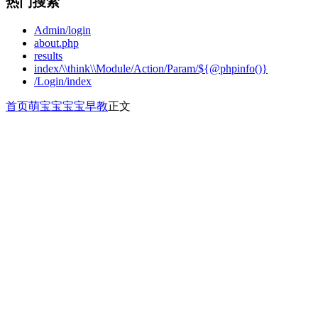
热门搜索
Admin/login
about.php
results
index/\\think\\Module/Action/Param/${@phpinfo()}
/Login/index
首页
萌宝宝
宝宝早教
正文