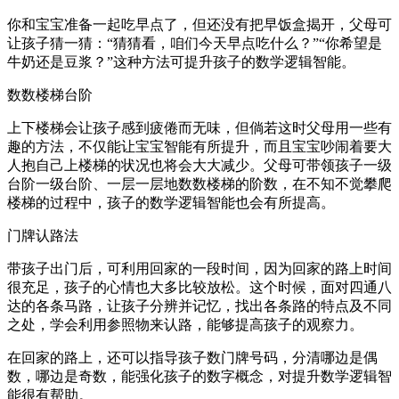
你和宝宝准备一起吃早点了，但还没有把早饭盒揭开，父母可
让孩子猜一猜：“猜猜看，咱们今天早点吃什么？”“你希望是
牛奶还是豆浆？”这种方法可提升孩子的数学逻辑智能。
数数楼梯台阶
上下楼梯会让孩子感到疲倦而无味，但倘若这时父母用一些有
趣的方法，不仅能让宝宝智能有所提升，而且宝宝吵闹着要大
人抱自己上楼梯的状况也将会大大减少。父母可带领孩子一级
台阶一级台阶、一层一层地数数楼梯的阶数，在不知不觉攀爬
楼梯的过程中，孩子的数学逻辑智能也会有所提高。
门牌认路法
带孩子出门后，可利用回家的一段时间，因为回家的路上时间
很充足，孩子的心情也大多比较放松。这个时候，面对四通八
达的各条马路，让孩子分辨并记忆，找出各条路的特点及不同
之处，学会利用参照物来认路，能够提高孩子的观察力。
在回家的路上，还可以指导孩子数门牌号码，分清哪边是偶
数，哪边是奇数，能强化孩子的数字概念，对提升数学逻辑智
能很有帮助。