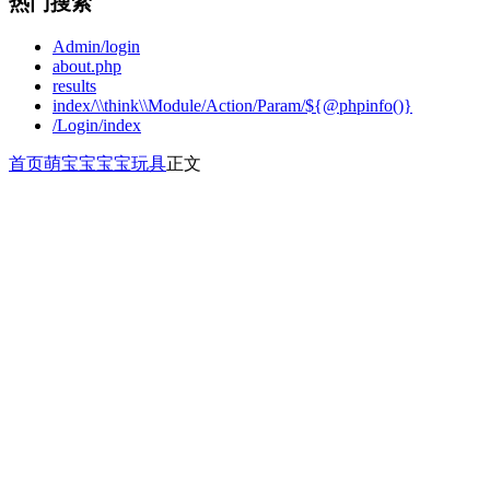
热门搜索
Admin/login
about.php
results
index/\\think\\Module/Action/Param/${@phpinfo()}
/Login/index
首页
萌宝宝
宝宝玩具
正文