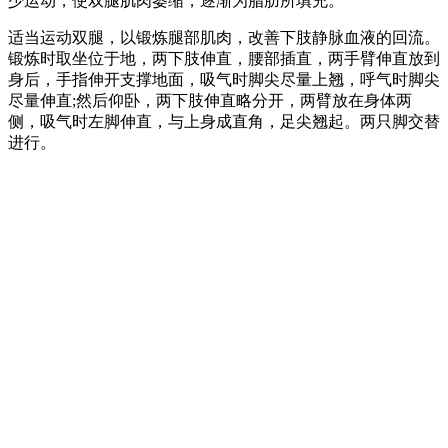
少运动，使双腿肌肉萎缩，逐渐为脂肪所填充。
适当运动双腿，以锻炼腿部肌肉，改善下肢静脉血液的回流。
锻炼时取坐位于地，两下肢伸直，腰部插直，两手臂伸直放到
身后，手指伸开支撑地面，吸气时脚尖尽量上翘，呼气时脚尖
尽量伸直;然后仰卧，两下肢伸直略分开，两臂放在身体两
侧，吸气时左脚伸直，与上身成直角，足尖翘起。两只脚交替
进行。