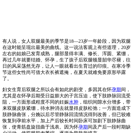
有人说，女人双腿最美的季节是18—23岁一年龄段，因为双腿
在这时能呈现出最美的曲线。这一说法客观上有些道理，20岁
左右的姑娘已发育成熟，腿部显得丰满、修长、浑圆、紧绷，
再过几年就要结婚、怀孕，生了孩子后双腿顿显韶华尽褪，往
日的风采荡然无存，让人一眼就看出生育过的印痕。在寒冷季
节这些女性尚可借大衣长裤遮掩，在夏天就难免要原形毕露
了。
妇女生育后双腿之所以会有如此的剧变，多因其在怀
孕期
间，
尤其是在怀孕后期受日益膨大的子宫压迫，使下肢静脉回流受
阻，一方面形成程度不同的妊娠
水肿
，组织间隙水分增多，带
来双腿皮肤紧绷，待水肿消去就显得皮肤松弛；一方面造成下
肢静脉曲张，分娩以后尽管静脉回流情况得到改善，但已较难
恢复到孕前水平，加上产后较长时间卧床可加剧下肢静脉曲
张，使青筋盘旋扭曲于浅表。因为怀
孕期
间及产后一段时期缺