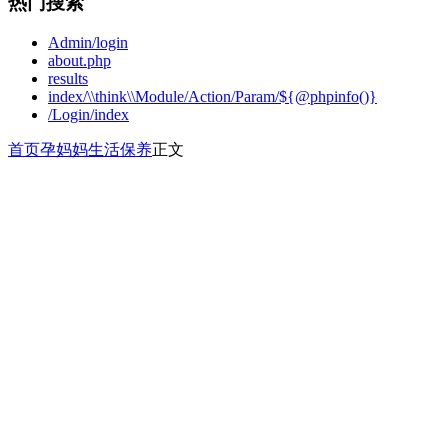
热门搜索
Admin/login
about.php
results
index/\\think\\Module/Action/Param/${@phpinfo()}
/Login/index
首页
孕妈妈
生活保养
正文