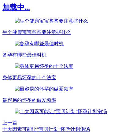
加载中...
生个健康宝宝爸爸要注意些什么
备孕有哪些最佳时机
身体更易怀孕的十个法宝
最容易的怀孕的做爱频率
上一篇
十大因素可能让“宝贝计划”怀孕计划泡汤