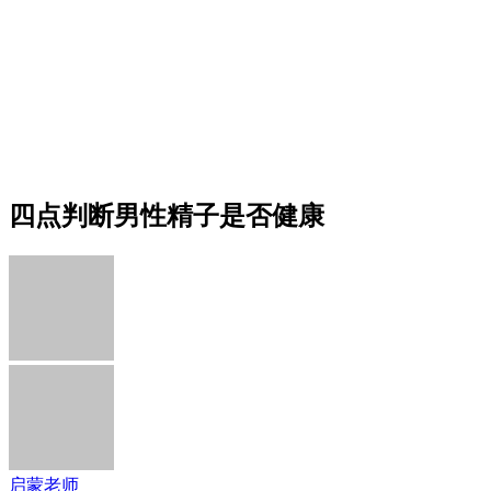
四点判断男性精子是否健康
启蒙老师