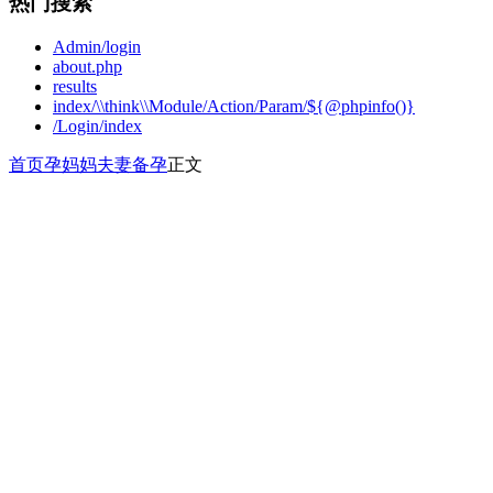
热门搜索
Admin/login
about.php
results
index/\\think\\Module/Action/Param/${@phpinfo()}
/Login/index
首页
孕妈妈
夫妻备孕
正文