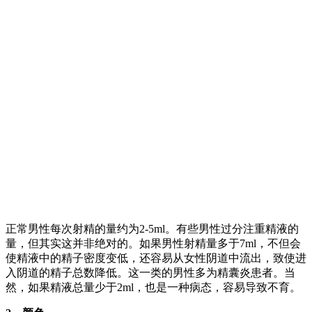
正常男性每次射精的量约为2-5ml。有些男性过分注重精液的
量，但其实这并非绝对的。如果男性射精量多于7ml，不但会
使精液中的精子密度变低，还容易从女性阴道中流出，致使进
入阴道的精子总数降低。这一类的男性多为精囊炎患者。当
然，如果精液总量少于2ml，也是一种病态，容易导致不育。