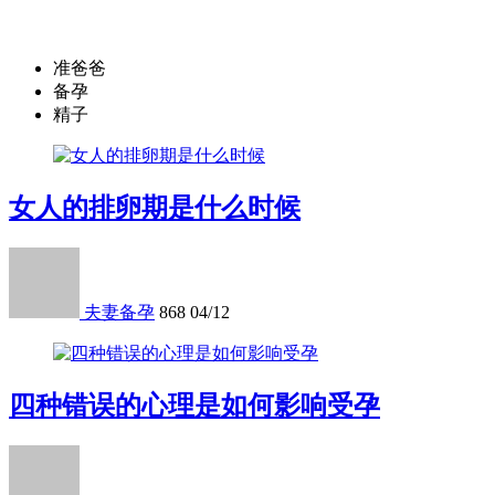
准爸爸
备孕
精子
女人的排卵期是什么时候
夫妻备孕
868
04/12
四种错误的心理是如何影响受孕