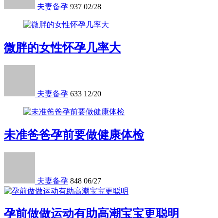
夫妻备孕
937
02/28
微胖的女性怀孕几率大
夫妻备孕
633
12/20
未准爸爸孕前要做健康体检
夫妻备孕
848
06/27
孕前做做运动有助高潮宝宝更聪明