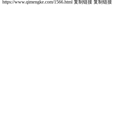
https://www.qimengke.com/1566.html
复制链接
复制链接