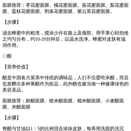
面膜推荐：枣花蜜面膜、槐花蜜面膜、葵花蜜面膜、梨花蜜面
膜、荔枝花蜜面膜、荆条花蜜面膜、紫云英花蜜面膜。
【步骤】
滤去蜂蜜中的粗渣，搅涂少许在脸上及颈部。用手掌心轻拍使
之均匀分布，约10-20分钟后，以温水洗净。蜂蜜对皮肤有滋
润作用。
◇醋
【营养价值】
醋是中国各大菜系中传统的调味品，人们不仅爱吃米醋，而且
也发酵出多种果醋作为饮品，此外醋也被当做一种健康绿色的
美容圣品。
面膜推荐：麸醋面膜、糙米醋面膜、糯米醋面膜、小麦醋面
膜、米醋面膜
【步骤】
将醋与甘油以1：5的比例混合涂抹皮肤，每再用洗面奶洗完