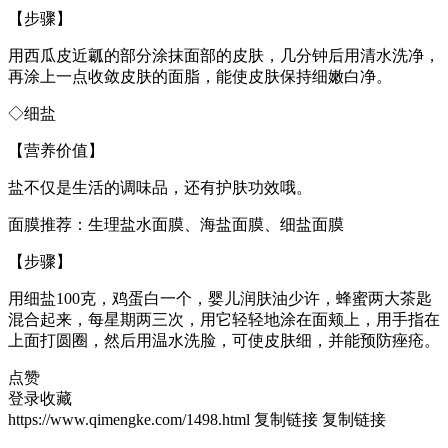
【步骤】
用西瓜皮近瓤的部分涂抹面部的皮肤，几分钟后用清水洗净，
再涂上一点收敛皮肤的面脂，能使皮肤保持细嫩白净。
◇细盐
【营养价值】
盐不仅是生活的调味品，还有护肤功效哦。
面膜推荐：生理盐水面膜、海盐面膜、细盐面膜
【步骤】
用细盐100克，鸡蛋白一个，婴儿润肤油少许，蜂蜜两大茶匙
混合起来，每星期两三次，用它轻轻地涂在面颊上，用手指在
上面打圆圈，然后用温水洗脸，可使皮肤细，并能预防痤疮。
点赞
登录收藏
https://www.qimengke.com/1498.html
复制链接
复制链接