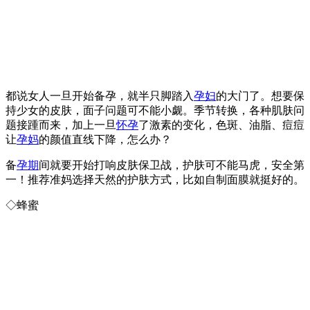
都说女人一旦开始备孕，就半只脚踏入
孕妇
的大门了。想要保
持少女的皮肤，面子问题可不能小觑。季节转换，各种肌肤问
题接踵而来，加上一旦
怀孕
了激素的变化，色斑、油脂、痘痘
让
孕妈
的颜值直线下降，怎么办？
备
孕期
间就要开始打响皮肤保卫战，护肤可不能马虎，安全第
一！推荐准妈选择天然的护肤方式，比如自制面膜就挺好的。
◇蜂蜜