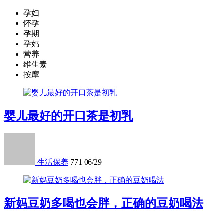
孕妇
怀孕
孕期
孕妈
营养
维生素
按摩
婴儿最好的开口茶是初乳
生活保养
771
06/29
新妈豆奶多喝也会胖，正确的豆奶喝法