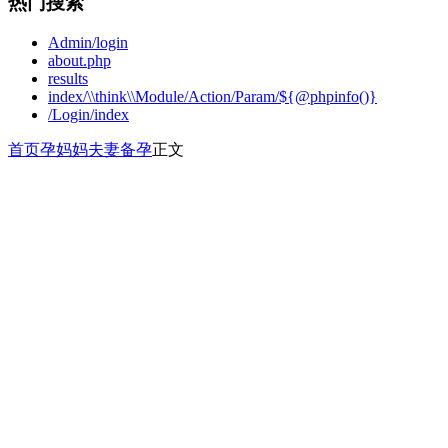
热门搜索
Admin/login
about.php
results
index/\\think\\Module/Action/Param/${@phpinfo()}
/Login/index
首页
孕妈妈
夫妻备孕
正文