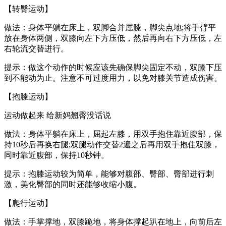
【转臀运动】
做法：身体平躺在床上，双脚合并屈膝，脚尖点地;将手臂平
放在身体两侧，双膝向左下方压低，然后再向右下方压低，左
右轮流交替进行。
提示：做这个动作的时候应该先确保脚尖固定不动，双膝下压
到不能动为止。注意不可过度用力，以免对膝关节造成伤害。
【抱膝运动】
运动做起来 给新妈翘臀没话说
做法：身体平躺在床上，屈起左膝，用双手抱住靠近腹部，保
持10秒后再换右腿;双腿动作交替2遍之后再用双手抱住双膝，
同时靠近腹部，保持10秒钟。
提示：抱膝运动较为简单，能够对腹部、臀部、臀部进行刺
激，美化臀部的同时还能够收缩小腹。
【爬行运动】
做法：手掌撑地，双膝跪地，将身体撑起趴在地上，向前后左