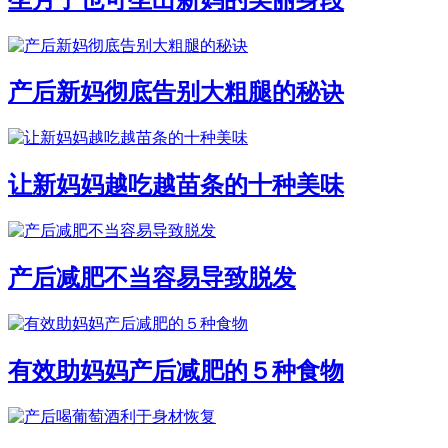
产后新妈彻底告别大粗腿的秘诀
让新妈妈越吃越苗条的十种美味
产后减肥不当容易导致脱发
有效助妈妈产后减肥的５种食物