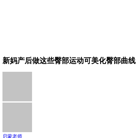
新妈产后做这些臀部运动可美化臀部曲线
启蒙老师