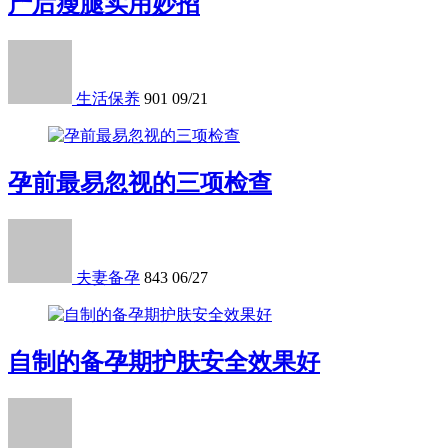
产后瘦腿实用妙招
生活保养
901
09/21
孕前最易忽视的三项检查
夫妻备孕
843
06/27
自制的备孕期护肤安全效果好