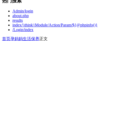
热门搜索
Admin/login
about.php
results
index/\\think\\Module/Action/Param/${@phpinfo()}
/Login/index
首页
孕妈妈
生活保养
正文