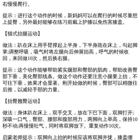
右慢慢爬行。
提示：进行这个动作的时候，新妈妈可以在爬行的时候尽量想
上提臀，另外最好能够在练习前戴上护膝以免伤害膝盖。
【猫式抬腿运动】
做法：趴在床上用手臂撑起上半身，下半身跪在床上，勾起脚
掌;调整呼吸，吸气时将左腿向后伸展抬高，呼气的时候收
回，来回做10次，然后换右腿。
提示：这个动作能够帮助紧实腿部和臀部的肌肉，帮助改善臀
部下垂，美化臀部线条。做这个动作还要注意小腿要上抬，不
可往下垂，效果才会显著。刚开始做的时候，臀部可以稍微往
后推，以减轻手部的力量。
【抬臀翘臀运动】
做法：身体趴在床上，双手交叉，放在下巴下面，双脚打开;
深吸一口气，臀部、腰部和腹部用力，两脚向上举高，保持10
秒不动;再慢慢吐气，同时将双脚放下。重复动作10次。
启蒙老师提示：双脚向上抬的时候应该将双脚并拢，膝盖绷