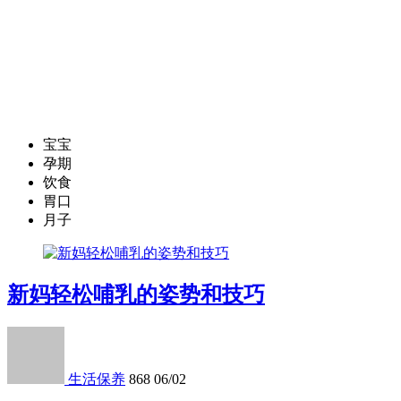
宝宝
孕期
饮食
胃口
月子
新妈轻松哺乳的姿势和技巧
生活保养
868
06/02