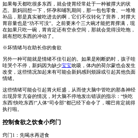
如果每天都吃很多东西，就会使胃经常处于一种被撑大的状
态。新妈回想一下，怀孕和哺乳期间，那一包包零食、一堆堆
补品，那是真实被吃进去的啊，它们不仅转化了营养，对撑大
胃容量也是“功不可没”。之前要来个三大碗才能把胃撑满，现
在如果只吃一碗，胃肯定还有空余空间，那就会觉得没吃饱，
就有想吃东西的冲动了。
※坏情绪与在助长你的食欲
另外一种可能就是情绪不佳引起的。如果是刚断奶时，孩子哇
哇哭个不停，新妈因为缺少
宝宝
吮吸，体内的荷尔蒙也会发生
改变，这些情况加起来有可能会新妈感到烦躁或引起其他负面
情绪。
这些情绪可能会引起胃火旺盛，从而使大脑中管吃的那条神经
出现异常亢奋的情况，对大脑不停地发出错误的指示：“快吃
东西!快吃东西!”人体“司令部”都已经下命令了，嘴巴肯定就得
执行啦。
控制食欲之饮食小窍门
窍门1：先喝水再进食