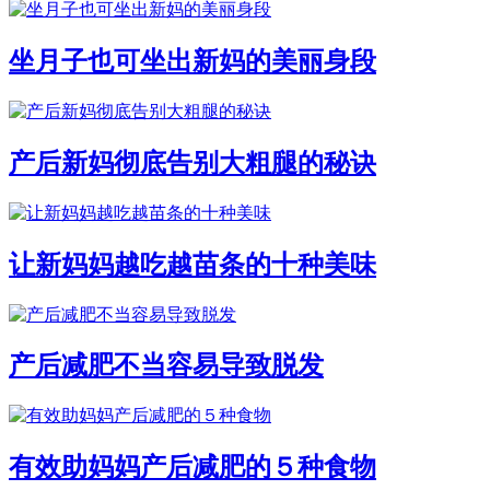
坐月子也可坐出新妈的美丽身段
产后新妈彻底告别大粗腿的秘诀
让新妈妈越吃越苗条的十种美味
产后减肥不当容易导致脱发
有效助妈妈产后减肥的５种食物