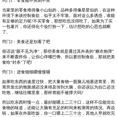
窍门1：零食能不买则不买
当家里的零食堆得像小山似的，品种多得像星星似的，在这种
环境下来谈控制食欲，似乎太不牢靠。面对这么多诱惑，谁能
有足够的定力呢?不买零食，那想吃也没得吃了。如果为了买
一包薯片，你还得化个妆打扮一下，估计想吃的心思也就断
了。
窍门2：美食还是别看了吧
俗话说“眼不见为净”，那些美食就是通过其外表的“糖衣炮弹”
来不断轰炸你，让你心痒嘴巴馋。所以要控制食欲，那就把美
食给“封杀”了吧!
窍门3：进食细细嚼慢慢咽
如果吃东西的速度过快，把大量食物一股脑儿地塞进胃里，而
胃所发出的饱胀感还没来得及传到大脑，你还误以为自己还没
吃饱，继续往嘴里塞，那样胃能不被撑大吗?
所以吃东西时慢一点，最好能嚼上二三十口，这样不仅能尝出
食物的味道，还能让大脑有充足的时间来检测胃的情况。再说
啦，如果在外面吃饭，你一口嚼上二三十次，其他人早就吃完