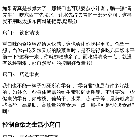
如果胃真是被撑大了，那我们也可以耍点小计谋，骗一骗“胃
先生”。吃东西前先喝水，让水先占去胃的一部分空间，这样
就不用吃太多东西就能把胃填满啦!
窍门2：饮食清淡
重口味的食物容易给人快感，这也会让你吃得更多。你想一
想，当你在吃又辣又咸的酸菜鱼时，是不是得多吃几口饭来平
衡一下?这样一来，你就越吃越多了。而吃得清淡一点，就没
有这种刺激，那自然就可的控制好食量啦!
窍门3：巧选零食
我们也不能一棒子打死所有零食，“零食君”也是有许多好处
的，如补充一些身体所需的维生素和矿物质等。不过要选一些
健康的零食，如核桃、葡萄干、水果、葵花子等，最好就离那
些高盐、高脂肪、高热量的零食远一点，那些可是“垃圾食品”
啊!
控制食欲之生活小窍门