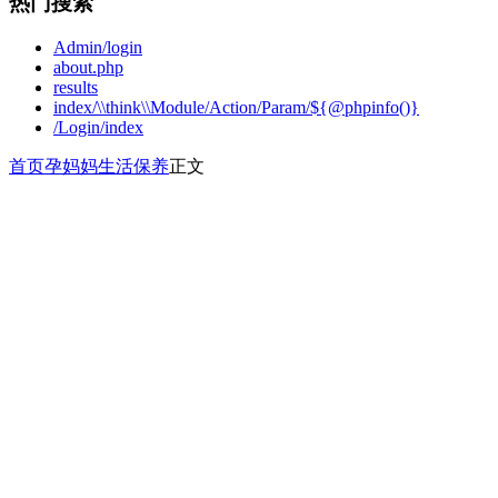
热门搜索
Admin/login
about.php
results
index/\\think\\Module/Action/Param/${@phpinfo()}
/Login/index
首页
孕妈妈
生活保养
正文