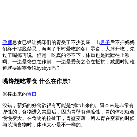
孕期
忌食已经让妈咪们的胃受了不少委屈，出
月子
后不扫妈妈
们终于摆脱禁忌，海淘了平时爱吃的各种零食，大肆开吃，先
过了嘴瘾再说。但是一吃真的停不下，体重也是蹭蹭往上涨
啊。一边是馋虫在作祟，一边是爱美之心在抵抗，减肥时期难
道就要跟零食说byebye吗？
嘴馋想吃零食 什么在作祟?
※撑出来的
胃口
没错，新妈的好食欲很有可能是“撑”出来的。胃本来是非常有
弹性的，食物进入胃里后，因为胃壁有伸缩性，胃的体积就会
慢慢变大。在食物的拉扯下，胃壁变薄，所以胃在空着的时候
与装满食物时，体积大小是不一样的。