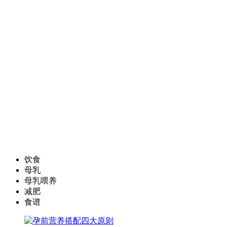
饮食
母乳
母乳喂养
减肥
食谱