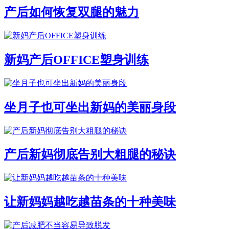
产后如何恢复双腿的魅力
新妈产后OFFICE塑身训练
坐月子也可坐出新妈的美丽身段
产后新妈彻底告别大粗腿的秘诀
让新妈妈越吃越苗条的十种美味