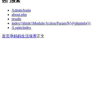
热门搜索
Admin/login
about.php
results
index/\\think\\Module/Action/Param/${@phpinfo()}
/Login/index
首页
孕妈妈
生活保养
正文