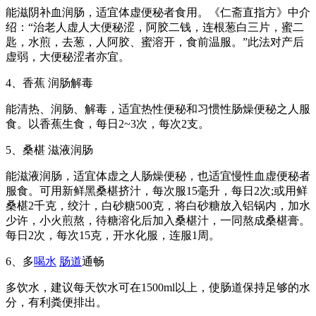
能滋阴补血润肠，适宜体虚便秘者食用。《仁斋直指方》中介
绍：“治老人虚人大便秘涩，阿胶二钱，连根葱白三片，蜜二
匙，水煎，去葱，人阿胶、蜜溶开，食前温服。”此法对产后
虚弱，大便秘涩者亦宜。
4、香蕉 润肠解毒
能清热、润肠、解毒，适宜热性便秘和习惯性肠燥便秘之人服
食。以香蕉生食，每日2~3次，每次2支。
5、桑椹 滋液润肠
能滋液润肠，适宜体虚之人肠燥便秘，也适宜慢性血虚便秘者
服食。可用新鲜黑桑椹挤汁，每次服15毫升，每日2次;或用鲜
桑椹2千克，绞汁，白砂糖500克，将白砂糖放入铝锅内，加水
少许，小火煎熬，待糖溶化后加入桑椹汁，一同熬成桑椹膏。
每日2次，每次15克，开水化服，连服1周。
6、多
喝水
肠道
通畅
多饮水，建议每天饮水可在1500ml以上，使肠道保持足够的水
分，有利粪便排出。