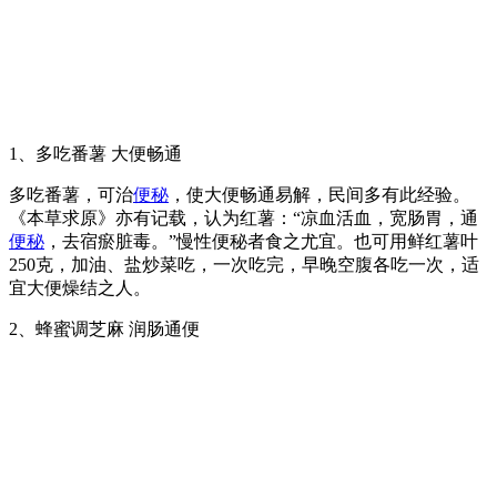
1、多吃番薯 大便畅通
多吃番薯，可治
便秘
，使大便畅通易解，民间多有此经验。
《本草求原》亦有记载，认为红薯：“凉血活血，宽肠胃，通
便秘
，去宿瘀脏毒。”慢性便秘者食之尤宜。也可用鲜红薯叶
250克，加油、盐炒菜吃，一次吃完，早晚空腹各吃一次，适
宜大便燥结之人。
2、蜂蜜调芝麻 润肠通便