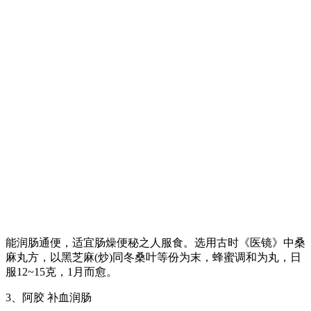
能润肠通便，适宜肠燥便秘之人服食。选用古时《医镜》中桑
麻丸方，以黑芝麻(炒)同冬桑叶等份为末，蜂蜜调和为丸，日
服12~15克，1月而愈。
3、阿胶 补血润肠