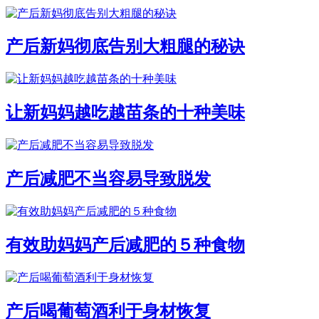
产后新妈彻底告别大粗腿的秘诀
让新妈妈越吃越苗条的十种美味
产后减肥不当容易导致脱发
有效助妈妈产后减肥的５种食物
产后喝葡萄酒利于身材恢复