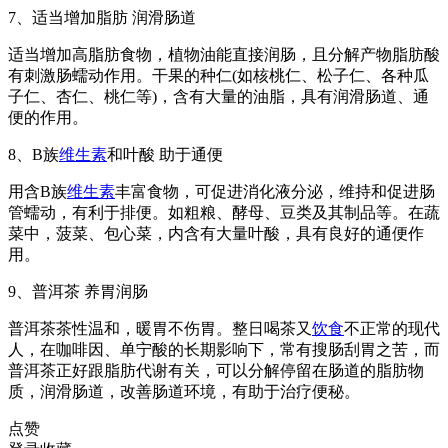
7、适当增加脂肪 润滑肠道
适当增加高脂肪食物，植物油能直接润肠，且分解产物脂肪酸
有刺激肠蠕动作用。干果的种仁(如核桃仁、松子仁、各种瓜
子仁、杏仁、桃仁等)，含有大量的油脂，具有润滑肠道、通
便的作用。
8、B族
维生素
和叶酸 助于通便
用含B族
维生素
丰富食物，可促进消化液分泌，维持和促进肠
管蠕动，有利于排便。如粗粮、酵母、豆类及其制品等。在蔬
菜中，菠菜、包心菜，内含有大量叶酸，具有良好的通便作
用。
9、普洱茶 养胃润肠
普洱茶茶性温和，暖胃不伤胃。整日喝茶又
饮食
不正常的现代
人，在咖啡因、单宁酸的长期影响下，常有搜肠刮胃之苦，而
普洱茶正好跟脂肪代谢有关，可以分解停留在肠道的脂肪物
质，润滑肠道，改善肠道环境，有助于治疗便秘。
点赞