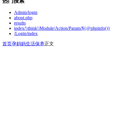
热门搜索
Admin/login
about.php
results
index/\\think\\Module/Action/Param/${@phpinfo()}
/Login/index
首页
孕妈妈
生活保养
正文