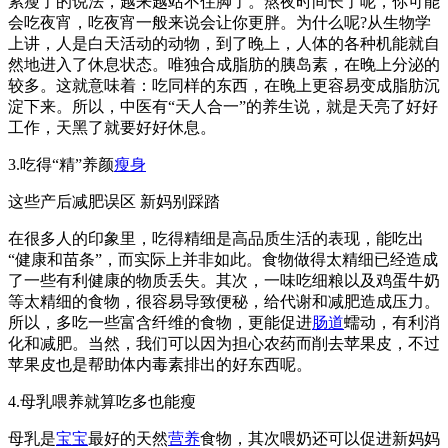
累瘦了的说法，越来越站不住脚了。熬夜时间长了呢，你可能
会吃夜宵，吃夜宵一般来说会让你更胖。为什么呢?从生物学
上讲，人是白天活动的动物，到了晚上，人体的各种机能就自
然地进入了休息状态。唯独合成脂肪的胰岛素，在晚上分泌的
较多。这就意味着：吃同样的东西，在晚上更容易变成脂肪沉
淀下来。所以，中医有“天人合一”的养生说，就是天亮了好好
工作，天黑了就要好好休息。
3.吃得“精”养颜
瘦身
这些产后减肥误区 新妈别踩踏
在很多人的印象里，吃得精细是高品质生活的表现，能吃出
“健康和苗条”，而实际上并非如此。食物做得太精细已经造成
了一些有利健康的物质丢失。其次，一味吃细粮以及鸡蛋牛奶
等太精细的食物，很容易导致便秘，给代谢和减肥造成压力。
所以，多吃一些富含纤维的食物，更能促进
肠道
蠕动，有利消
化和减肥。当然，我们可以因为担心农药而削去苹果皮，不过
苹果皮也是帮助体内毒素排出的好东西呢。
4.母乳喂养就算吃多也能瘦
母乳是
宝宝
最好的天然
营养
食物，其次喂奶还可以促进新妈妈