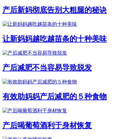
产后新妈彻底告别大粗腿的秘诀
让新妈妈越吃越苗条的十种美味
产后减肥不当容易导致脱发
有效助妈妈产后减肥的５种食物
产后喝葡萄酒利于身材恢复