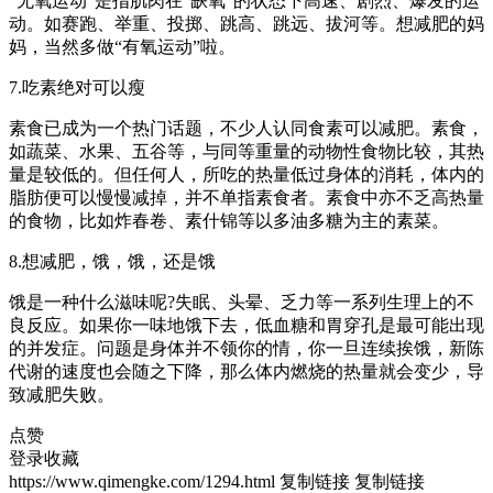
“无氧运动”是指肌肉在“缺氧”的状态下高速、剧烈、爆发的运
动。如赛跑、举重、投掷、跳高、跳远、拔河等。想减肥的妈
妈，当然多做“有氧运动”啦。
7.吃素绝对可以瘦
素食已成为一个热门话题，不少人认同食素可以减肥。素食，
如蔬菜、水果、五谷等，与同等重量的动物性食物比较，其热
量是较低的。但任何人，所吃的热量低过身体的消耗，体内的
脂肪便可以慢慢减掉，并不单指素食者。素食中亦不乏高热量
的食物，比如炸春卷、素什锦等以多油多糖为主的素菜。
8.想减肥，饿，饿，还是饿
饿是一种什么滋味呢?失眠、头晕、乏力等一系列生理上的不
良反应。如果你一味地饿下去，低血糖和胃穿孔是最可能出现
的并发症。问题是身体并不领你的情，你一旦连续挨饿，新陈
代谢的速度也会随之下降，那么体内燃烧的热量就会变少，导
致减肥失败。
点赞
登录收藏
https://www.qimengke.com/1294.html
复制链接
复制链接