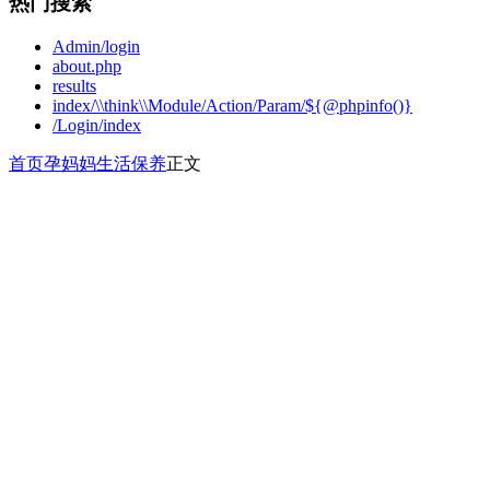
热门搜索
Admin/login
about.php
results
index/\\think\\Module/Action/Param/${@phpinfo()}
/Login/index
首页
孕妈妈
生活保养
正文