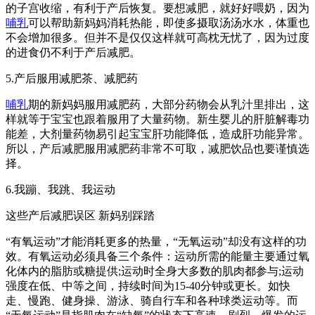
的子宫收缩，有利于产后恢复。要想减肥，就好好喂奶，因为
哺乳
可以帮助新妈妈消耗热能，即使多摄取汤汤水水，体重也
不会增加很多。但并不是仅仅这样就可高枕无忧了，因为过度
的进食仍不利于产后减肥。
5.产后服用减肥茶、减肥药
哺乳
期的新妈妈服用减肥药，大部分药物会从乳汁里排出，这
样就等于宝宝也跟着服用了大量药物。新生婴儿的肝脏解毒功
能差，大剂量药物易引起宝宝肝功能降低，造成肝功能异常。
所以，产后减肥服用减肥药非常不可取，减肥饮品也要谨慎选
择。
6.我蹦、我跳、我运动
这些产后减肥误区 新妈别踩踏
“有氧运动”才能消耗更多的热量，“无氧运动”却没有这样的功
效。有氧运动必须具备三个条件：运动所需的能量主要通过氧
化体内的脂肪或糖提供;运动时全身大多数的肌肉都参与;运动
强度在低、中等之间，持续时间为15-40分钟或更长。如快
走、慢跑、健身操、游泳、骑自行车和各种球类运动等。而