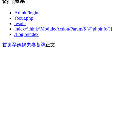
热门搜索
Admin/login
about.php
results
index/\\think\\Module/Action/Param/${@phpinfo()}
/Login/index
首页
孕妈妈
夫妻备孕
正文