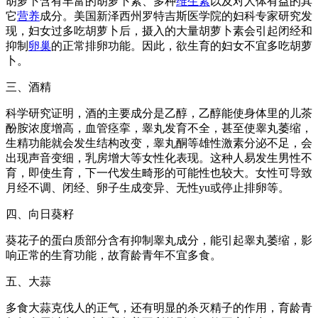
胡萝卜含有丰富的胡萝卜素、多种
维生素
以及对人体有益的其
它
营养
成分。美国新泽西州罗特吉斯医学院的妇科专家研究发
现，妇女过多吃胡萝卜后，摄入的大量胡萝卜素会引起闭经和
抑制
卵巢
的正常排卵功能。因此，欲生育的妇女不宜多吃胡萝
卜。
三、酒精
科学研究证明，酒的主要成分是乙醇，乙醇能使身体里的儿茶
酚胺浓度增高，血管痉挛，睾丸发育不全，甚至使睾丸萎缩，
生精功能就会发生结构改变，睾丸酮等雄性激素分泌不足，会
出现声音变细，乳房增大等女性化表现。这种人易发生男性不
育，即使生育，下一代发生畸形的可能性也较大。女性可导致
月经不调、闭经、卵子生成变异、无性yu或停止排卵等。
四、向日葵籽
葵花子的蛋白质部分含有抑制睾丸成分，能引起睾丸萎缩，影
响正常的生育功能，故育龄青年不宜多食。
五、大蒜
多食大蒜克伐人的正气，还有明显的杀灭精子的作用，育龄青