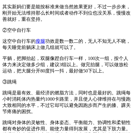
其实新妈们要是能按标准来做当然效果更好，不过一步步来，
刚开始无法维持那么长时间或者动作不到位也没关系，慢慢改
善就好，重在坚持。
②空中自行车
这空中自行车的
瘦腿
功效是数一数二的，无人不知无人不晓，
每天睡觉前躺床上做几组就可以了。
平躺，把脚抬起，双腿像蹬自行车一样，100次一组，按个人
体力来决定做多少组，建议3组以上。做完抬腿，可以做放松
运动，把大腿分开80度抖一抖，最好做50下以上。
③跳绳
跳绳是最有效、最经济的燃脂方法，同时也是最好的。跳绳每
小时消耗体内热量约1000卡路里，并且使人心律维持在与慢跑
大致相同的水平，不过它却可以避免因跑步而产生的膝、踝关
节疼痛的困扰。
跳绳对身体的灵敏性、身体姿态、平衡能力、协调性和柔韧性
都有奇妙的促进作用。能使力量得到发展，尤其是下肢力量。