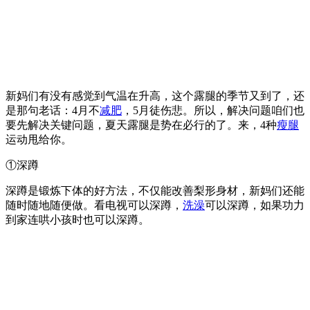
新妈们有没有感觉到气温在升高，这个露腿的季节又到了，还
是那句老话：4月不
减肥
，5月徒伤悲。所以，解决问题咱们也
要先解决关键问题，夏天露腿是势在必行的了。来，4种
瘦腿
运动甩给你。
①深蹲
深蹲是锻炼下体的好方法，不仅能改善梨形身材，新妈们还能
随时随地随便做。看电视可以深蹲，
洗澡
可以深蹲，如果功力
到家连哄小孩时也可以深蹲。