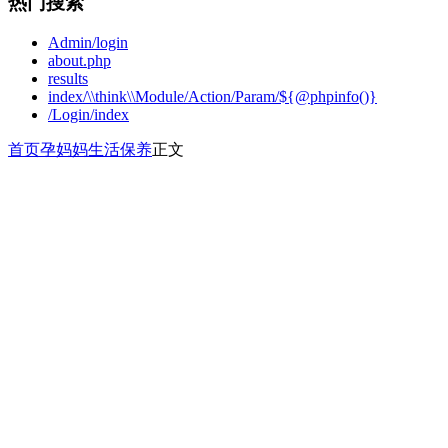
热门搜索
Admin/login
about.php
results
index/\\think\\Module/Action/Param/${@phpinfo()}
/Login/index
首页
孕妈妈
生活保养
正文