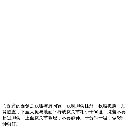
而深蹲的要领是双腿与肩同宽，双脚脚尖往外，收腹挺胸，后
背挺直，下至大腿与地面平行或膝关节稍小于90度，膝盖不要
超过脚尖，上至膝关节微屈，不要超伸。一分钟一组，做5分
钟就好。