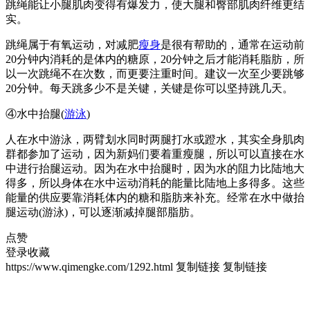
跳绳能让小腿肌肉变得有爆发力，使大腿和臀部肌肉纤维更结
实。
跳绳属于有氧运动，对减肥
瘦身
是很有帮助的，通常在运动前
20分钟内消耗的是体内的糖原，20分钟之后才能消耗脂肪，所
以一次跳绳不在次数，而更要注重时间。建议一次至少要跳够
20分钟。每天跳多少不是关键，关键是你可以坚持跳几天。
④水中抬腿(
游泳
)
人在水中游泳，两臂划水同时两腿打水或蹬水，其实全身肌肉
群都参加了运动，因为新妈们要着重瘦腿，所以可以直接在水
中进行抬腿运动。因为在水中抬腿时，因为水的阻力比陆地大
得多，所以身体在水中运动消耗的能量比陆地上多得多。这些
能量的供应要靠消耗体内的糖和脂肪来补充。经常在水中做抬
腿运动(游泳)，可以逐渐减掉腿部脂肪。
点赞
登录收藏
https://www.qimengke.com/1292.html
复制链接
复制链接