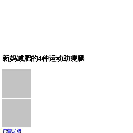
新妈减肥的4种运动助瘦腿
启蒙老师