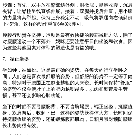
步骤：首先，双手放在臀部斜外侧，肘微屈，挺胸收腹，沉肩
夹背，让脊柱呈线直线伸展。接着，双腿并拢后伸直，用小腹
的力量将其举起。保持上身稳定不动，吸气将双腿向右倾斜倒
下45°角。这样的动作重复6至8次即可。
瘦腰行动贵在坚持，运动是最有效快捷的腰部减肥方法，除了
对瘦腰运动一个不落外，妈咪还要注意平日的坐姿和饮食。因
为这些其他因素对体型的塑造也是有益的哦。
7、端正坐姿
坐如钟，站如松。这是最正确的姿势。在每天的行立坐卧之
间，人们总是喜欢最舒服的姿势，但舒服的姿势不一定等于健
康，特别对于腰围正在越变越粗的人来说。长时间保持“舒服”
的姿势不仅会使肚子上的肥肉越积越多，肌肉和韧带发生劳
损，甚至还会影响心肺功能。
坐下的时候不要弓腰驼背，不要含胸塌腰，端正坐姿，挺腰值
身，双肩向后，收起下巴。这样的姿势既得体大方，长时间保
持挺腰收腹的姿势，还能锻炼腹部肌肉，日积月累对预防腰腹
长出赘肉很有效。