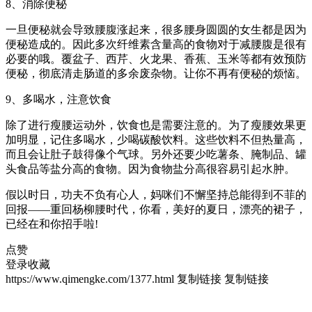
8、消除便秘
一旦便秘就会导致腰腹涨起来，很多腰身圆圆的女生都是因为
便秘造成的。因此多次纤维素含量高的食物对于减腰腹是很有
必要的哦。覆盆子、西芹、火龙果、香蕉、玉米等都有效预防
便秘，彻底清走肠道的多余废杂物。让你不再有便秘的烦恼。
9、多喝水，注意饮食
除了进行瘦腰运动外，饮食也是需要注意的。为了瘦腰效果更
加明显，记住多喝水，少喝碳酸饮料。这些饮料不但热量高，
而且会让肚子鼓得像个气球。另外还要少吃薯条、腌制品、罐
头食品等盐分高的食物。因为食物盐分高很容易引起水肿。
假以时日，功夫不负有心人，妈咪们不懈坚持总能得到不菲的
回报——重回杨柳腰时代，你看，美好的夏日，漂亮的裙子，
已经在和你招手啦!
点赞
登录收藏
https://www.qimengke.com/1377.html
复制链接
复制链接