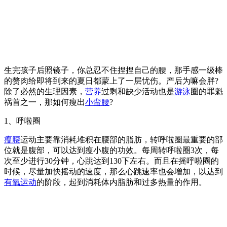
生完孩子后照镜子，你总忍不住捏捏自己的腰，那手感一级棒
的赘肉给即将到来的夏日都蒙上了一层忧伤。产后为嘛会胖?
除了必然的生理因素，
营养
过剩和缺少活动也是
游泳
圈的罪魁
祸首之一，那如何瘦出
小蛮腰
?
1、呼啦圈
瘦腰
运动主要靠消耗堆积在腰部的脂肪，转呼啦圈最重要的部
位就是腹部，可以达到瘦小腹的功效。每周转呼啦圈3次，每
次至少进行30分钟，心跳达到130下左右。而且在摇呼啦圈的
时候，尽量加快摇动的速度，那么心跳速率也会增加，以达到
有氧运动
的阶段，起到消耗体内脂肪和过多热量的作用。