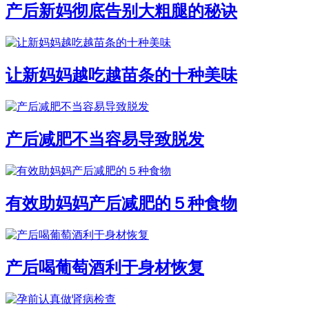
产后新妈彻底告别大粗腿的秘诀
让新妈妈越吃越苗条的十种美味
产后减肥不当容易导致脱发
有效助妈妈产后减肥的５种食物
产后喝葡萄酒利于身材恢复