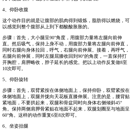
4、仰卧收腹
这个动作目的就是让腹部的肌肉得到锻炼，脂肪得以燃烧，可
以感觉到整个腹部从上到下都酸酸胀胀的。
步骤：首先，大小腿呈90°角度，用腹部力量将左腿向前伸
直。然后吸气，保持上身不动，用腹部力量将左腿向前伸直，
同时右腿向身体拉回，呼气，右腿向前伸展。接着，再呼气，
右腿向前伸展，同时左腿屈膝收回到90°的角度，一直保持打
开胸腔，肩胛略收，脖子延长的感觉。把以上动作反复做8至
10次即可。
5、仰卧旋转
步骤：首先，双臂紧按在体侧地面上，保持仰卧，双臂紧按在
体侧地面上，双腿并拢向天花板直膝伸展。注意的是，腰背贴
紧地面，不要拱起来，双腿和骨盆同时向身体右侧倾斜45°
角。保持两侧肩胛骨紧贴在地面不起来，双腿划圈至与地面呈
60°角。这样的动作重复6至8次即可。
6、坐姿抬腿