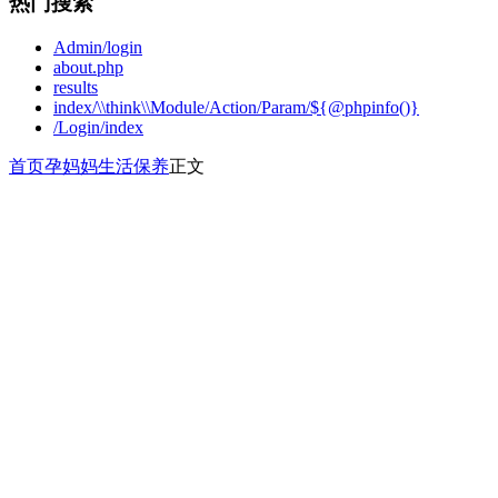
热门搜索
Admin/login
about.php
results
index/\\think\\Module/Action/Param/${@phpinfo()}
/Login/index
首页
孕妈妈
生活保养
正文