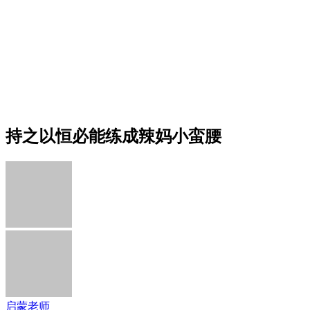
持之以恒必能练成辣妈小蛮腰
启蒙老师