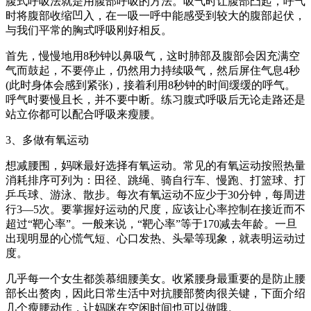
腹式呼吸法就是用腹部呼吸的方法。吸气时让腹部凸起，呼气
时将腹部收缩凹入，在一吸一呼中能感受到较大的腹部起伏，
与我们平常的胸式呼吸刚好相反。
首先，慢慢地用8秒钟以鼻吸气，这时肺部及腹部会因充满空
气而鼓起，不要停止，仍然用力持续吸气，然后屏住气息4秒
(此时身体会感到紧张)，接着利用8秒钟的时间缓缓的呼气。
呼气时要慢且长，并不要中断。练习腹式呼吸后无论走路还是
站立你都可以配合呼吸来瘦腰。
3、多做有氧运动
想减腰围，妈咪最好选择有氧运动。常见的有氧运动按照热量
消耗排序可列为：田径、跳绳、骑自行车、慢跑、打篮球、打
乒乓球、游泳、散步。每次有氧运动不应少于30分钟，每周进
行3—5次。要掌握好运动的尺度，应该让心率控制在接近而不
超过“靶心率”。一般来说，“靶心率”等于170减去年龄。一旦
出现明显的心慌气短、心口发热、头晕等现象，就表明运动过
度。
几乎每一个女生都羡慕细腰美女。收紧腰身最重要的是防止腰
部长出赘肉，因此日常生活中对抗腰部赘肉很关键，下面介绍
几个瘦腰动作，让妈咪在空闲时间也可以做哦。