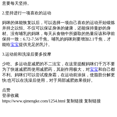
意要每天坚持。
2.坚持进行一项喜欢的运动
妈咪的体能恢复以后，可以选择一项自己喜欢的运动开始锻炼
并持之以恒。不仅可以保证身体的健康，还能保持曼妙的身
材。没有哺乳的妈咪，每天从食物中所摄取的热量应该和孕前
保持一致：6.72-7.56千焦。哺乳的妈咪则要增加2.1千焦，才
能给
宝宝
提供充足的乳汁。
3.运动前和洗澡后要多按摩
少吃、多运动是减肥的不二法宝，在这里提醒妈咪们千万不要
为了快速减肥而使用减肥药，其副作用极大，对
宝宝
和自己都
不利。妈咪们可以尝试瘦身霜，在运动前涂抹，使脂肪分解更
快;也可以在洗澡后使用，对于局部减肥效果很好。
点赞
登录收藏
https://www.qimengke.com/1254.html
复制链接
复制链接