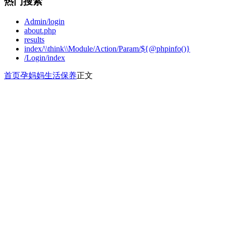
热门搜索
Admin/login
about.php
results
index/\\think\\Module/Action/Param/${@phpinfo()}
/Login/index
首页
孕妈妈
生活保养
正文