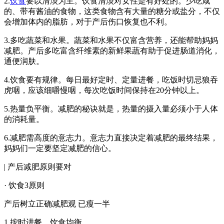
2.
饮食
要以清淡为主。饮食清淡对女性是有好处的。少吃咸
的、带有酱油的食物，这类食物含有大量的糖分或盐分，不仅
会增加体内的脂肪，对于产后伤口恢复也不利。
3.多吃蔬菜和水果。蔬菜和水果不仅富含营养，还能帮助妈妈
减肥。产后多吃富含纤维素的新鲜果蔬有助于促进肠道消化，
通便润肤。
4.饮食要有规律。每日最好定时、定量进餐，吃饭时切忌狼吞
虎咽，应该细嚼慢咽，每次吃饭时间保持在20分钟以上。
5.热量负平衡。减肥的秘诀就是，热量的摄入量必须小于人体
的消耗量。
6.减肥需高度的意志力。意志力直接决定着减肥的最终结果，
妈妈们一定要坚定减肥的信心。
| 产后减肥原则要对
· 饮食3原则
产后树立正确减肥观 已瘦一半
1.按时进餐，饮食均衡