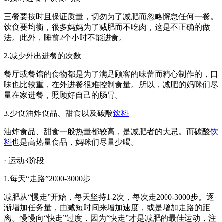
三餐要按时且保证质量，切勿为了减肥而忽略懈怠任何一餐。
饮食要均衡，很多妈妈为了减肥而不吃肉，这是不正确的做
法。此外，睡前2个小时不能进食。
2.减少外出进餐的次数
餐厅或餐馆的食物都是为了满足顾客的味蕾而精心制作的，口
味也比较重，在外进餐很难控制食量。所以，减肥的妈咪们尽
量在家进餐，照顾好自己的肠胃。
3.少食油炸食品、甜食以及碳酸
饮料
油炸食品、甜食一般热量都较高，是减肥者的大忌。而碳酸
饮
料
也是高热量食品，妈咪们尽量少喝。
· 运动3阶段
1.每天“走路”2000-3000步
减肥从“慢走”开始，每天坚持1-2次，每次走2000-3000步。逐
渐增加任务量，由减短时间来增加速度，或是增加走路的距
离。慢慢向“快走”过度，因为“快走”才是减肥的最佳运动，注