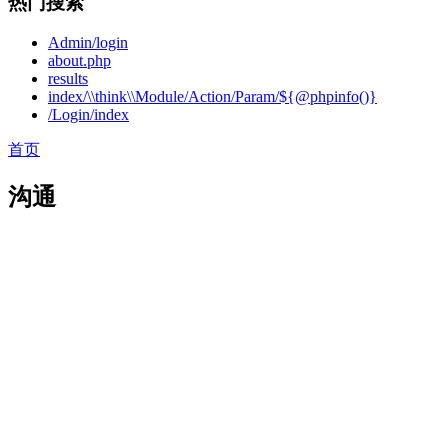
热门搜索
Admin/login
about.php
results
index/\\think\\Module/Action/Param/${@phpinfo()}
/Login/index
首页
沟通