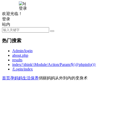
登录
欢迎光临！
登录
站内
热门搜索
Admin/login
about.php
results
index/\\think\\Module/Action/Param/${@phpinfo()}
/Login/index
首页
孕妈妈
生活保养
俏丽妈妈从外到内的变身术