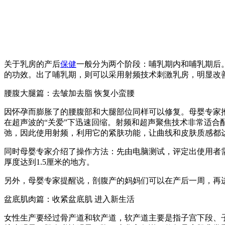
关于乳房的产后
保健
一般分为两个阶段：哺乳期内和哺乳期后
的功效。出了哺乳期，则可以采用射频技术刺激乳房，明显改
腰腹大腿篇：去皱加去脂 恢复小蛮腰
因怀孕而膨胀了的腰腹部和大腿部位同样可以修复。母婴专家
在超声波的“关爱”下迅速回缩。射频和超声聚焦技术非常适
弛，因此使用射频，利用它的紧肤功能，让曲线和皮肤质感都
同时母婴专家介绍了操作方法：先由电脑测试，评定出使用者
厚度达到1.5厘米的地方。
另外，母婴专家提醒说，剖腹产的妈妈们可以在产后一周，再
盆底肌肉篇：收紧盆底肌 进入新生活
女性生产要经过骨产道和软产道，软产道主要是指子宫下段、子