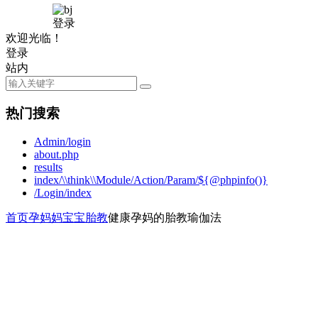
登录
欢迎光临！
登录
站内
热门搜索
Admin/login
about.php
results
index/\\think\\Module/Action/Param/${@phpinfo()}
/Login/index
首页
孕妈妈
宝宝胎教
健康孕妈的胎教瑜伽法