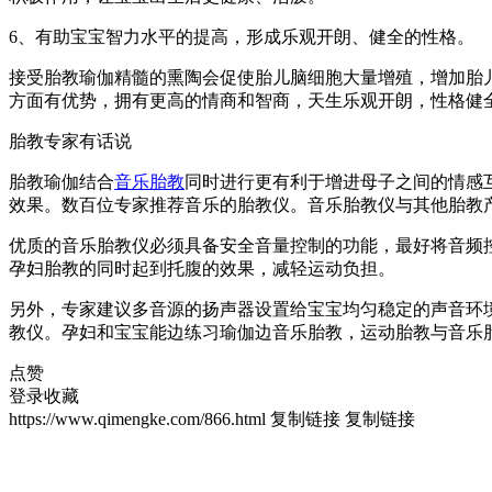
6、有助宝宝智力水平的提高，形成乐观开朗、健全的性格。
接受胎教瑜伽精髓的熏陶会促使胎儿脑细胞大量增殖，增加胎
方面有优势，拥有更高的情商和智商，天生乐观开朗，性格健
胎教专家有话说
胎教瑜伽结合
音乐胎教
同时进行更有利于增进母子之间的情感
效果。数百位专家推荐音乐的胎教仪。音乐胎教仪与其他胎教
优质的音乐胎教仪必须具备安全音量控制的功能，最好将音频控
孕妇胎教的同时起到托腹的效果，减轻运动负担。
另外，专家建议多音源的扬声器设置给宝宝均匀稳定的声音环
教仪。孕妇和宝宝能边练习瑜伽边音乐胎教，运动胎教与音乐
点赞
登录收藏
https://www.qimengke.com/866.html
复制链接
复制链接