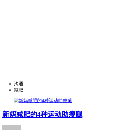
沟通
减肥
新妈减肥的4种运动助瘦腿