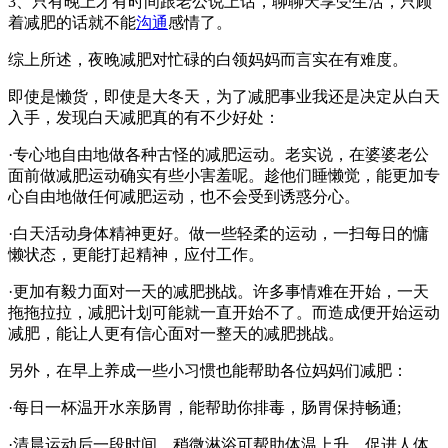
3、只有晚上才有时间跟老公说上话，聊聊天享受生活，只顾
着减肥的话就不能
沟通
感情了。
综上所述，夜晚减肥对忙碌的白领妈妈而言实在有难度。
即使是懒货，即使是大冬天，为了减肥事业我还是决定从白天
入手，发现白天减肥真的有不少好处：
·专心地自由地做各种古怪的减肥运动。老实说，在婆婆老公
面前做减肥运动确实有些小害羞呢。趁他们睡懒觉，能更加专
心自由地做任何减肥运动，也不会受到诱惑分心。
·白天活动身体精神更好。做一些轻柔的运动，一扫每日的慵
懒状态，更能打起精神，应付工作。
·更加有毅力面对一天的减肥挑战。许多事情难在开始，一天
拖拖拉拉，减肥计划可能就一直开始不了。而造成便开始运动
减肥，能让人更有信心面对一整天的减肥挑战。
另外，在早上养成一些小习惯也能帮助各位妈妈们减肥：
·每日一杯温开水亲肠胃，能帮助你排毒，肠胃保持畅通;
·清晨运动后一段时间，稍微淋浴可帮助体温上升，促进人体