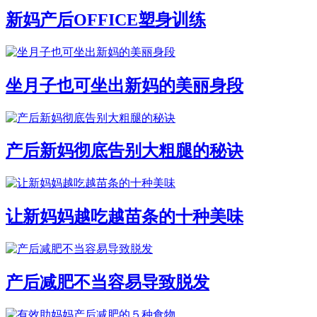
新妈产后OFFICE塑身训练
坐月子也可坐出新妈的美丽身段
产后新妈彻底告别大粗腿的秘诀
让新妈妈越吃越苗条的十种美味
产后减肥不当容易导致脱发