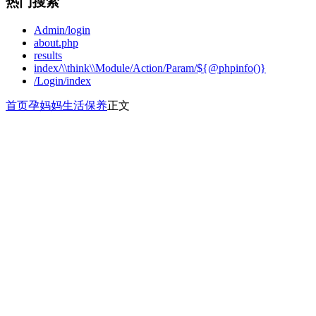
热门搜索
Admin/login
about.php
results
index/\\think\\Module/Action/Param/${@phpinfo()}
/Login/index
首页
孕妈妈
生活保养
正文