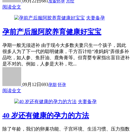
09月22日
681
准备怀孕
月经
阅读全文
夫妻备孕
孕前产后服阿胶养育健康好宝宝
孕期一般无须进补 由于现今大多数夫妻只生一个孩子，因此
很多人为了下一代的聪明健康，千方百计给“准妈妈”弄很多补
品吃，如人参、鱼肝油、鹿角膏等。但育婴专家指出盲目进补
是不对的。例如，人参是大补，吃...
09月12日
693
孕期
怀孕
阅读全文
夫妻备孕
40 岁还有健康的孕力的方法
除了年龄，我们的卵巢功能、子宫环境、生活习惯、压力指数