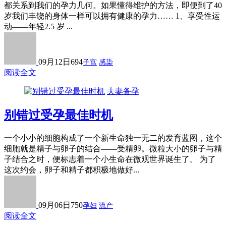
都关系到我们的孕力几何。如果懂得维护的方法，即便到了40
岁我们丰饶的身体一样可以拥有健康的孕力…… 1、享受性运
动——年轻2.5 岁 ...
09月12日
694
子宫
感染
阅读全文
夫妻备孕
别错过受孕最佳时机
一个小小的细胞构成了一个新生命独一无二的发育蓝图，这个
细胞就是精子与卵子的结合——受精卵。微粒大小的卵子与精
子结合之时，便标志着一个小生命在微观世界诞生了。 为了
这次约会，卵子和精子都积极地做好...
09月06日
750
孕妇
流产
阅读全文