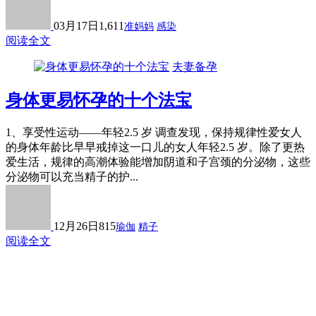
03月17日
1,611
准妈妈
感染
阅读全文
夫妻备孕
身体更易怀孕的十个法宝
1、享受性运动——年轻2.5 岁 调查发现，保持规律性爱女人
的身体年龄比早早戒掉这一口儿的女人年轻2.5 岁。除了更热
爱生活，规律的高潮体验能增加阴道和子宫颈的分泌物，这些
分泌物可以充当精子的护...
12月26日
815
瑜伽
精子
阅读全文