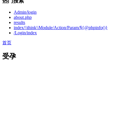
热门搜索
Admin/login
about.php
results
index/\\think\\Module/Action/Param/${@phpinfo()}
/Login/index
首页
受孕