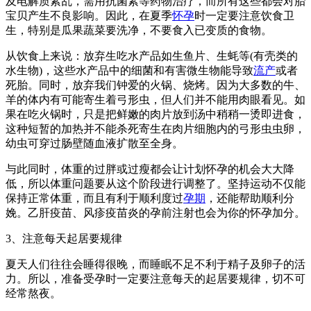
及电解质紊乱，需用抗菌素等药物治疗，而所有这些都会对胎
宝贝产生不良影响。因此，在夏季
怀孕
时一定要注意饮食卫
生，特别是瓜果蔬菜要洗净，不要食入已变质的食物。
从饮食上来说：放弃生吃水产品如生鱼片、生蚝等(有壳类的
水生物)，这些水产品中的细菌和有害微生物能导致
流产
或者
死胎。同时，放弃我们钟爱的火锅、烧烤。因为大多数的牛、
羊的体内有可能寄生着弓形虫，但人们并不能用肉眼看见。如
果在吃火锅时，只是把鲜嫩的肉片放到汤中稍稍一烫即进食，
这种短暂的加热并不能杀死寄生在肉片细胞内的弓形虫虫卵，
幼虫可穿过肠壁随血液扩散至全身。
与此同时，体重的过胖或过瘦都会让计划怀孕的机会大大降
低，所以体重问题要从这个阶段进行调整了。坚持运动不仅能
保持正常体重，而且有利于顺利度过
孕期
，还能帮助顺利分
娩。乙肝疫苗、风疹疫苗炎的孕前注射也会为你的怀孕加分。
3、注意每天起居要规律
夏天人们往往会睡得很晚，而睡眠不足不利于精子及卵子的活
力。所以，准备受孕时一定要注意每天的起居要规律，切不可
经常熬夜。