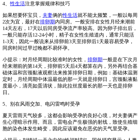
4、
性生活
注意掌握规律和技巧
如果想要怀宝贝，
夫妻
俩的
性生活
就不能太频繁，一般以每周
2次为宜，最好在
排卵期
内同房。一般安排在女性月经来潮前
14天左右，17天以后同房受孕流产率较高。因为卵子排出后，
一般只能存活12-24小时，精子在女性生殖道内，通常只能活
1-3天，因此一般说来从排卵前3天至排卵后1天最容易受孕，
同房时间过早过晚都不易怀孕。
小提示：对月经周期比较准时的女性，
排卵期
一般是在下次月
经来潮前的第14天，排卵前5天后4天都算在内，另外再结合基
础体温和宫颈黏液观察法来推算排卵日期，例如：基础体温测
定时，月经周期中体温最低的那一天就是排卵日，宫颈黏液黏
度最小，清亮如蛋清状，除此拉丝度最长的那一天也是排卵
日。
5、别在风雨交加、电闪雷鸣时受孕
夏天雷雨天气较多，这都会影响受孕的良好心境，对夫妻俩产
生心理暗示作用。而且，雷电会产生极强的射线，致使生殖细
胞的染色体发生畸变，因此应该避免在恶劣的天气里受孕。