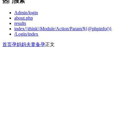
热门搜索
Admin/login
about.php
results
index/\\think\\Module/Action/Param/${@phpinfo()}
/Login/index
首页
孕妈妈
夫妻备孕
正文