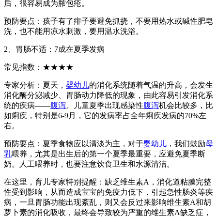
后，很容易成为脓包疮。
预防要点：孩子有了痱子要避免抓挠，不要用热水或碱性肥皂
洗，也不能用凉水刺激，要用温水洗浴。
2、胃肠不适：7成在夏季发病
常见指数：★★★★
专家分析：夏天，
婴幼儿
的消化系统随着气温的升高，会发生
消化酶分泌减少、胃肠动力降低的现象，由此容易引发消化系
统的疾病——
腹泻
。儿童夏季出现感染性
腹泻
机会比较多，比
如痢疾，特别是6-9月，它的发病率占全年痢疾发病的70%左
右。
预防要点：夏季食物应以清淡为主，对于
婴幼儿
，我们鼓励
母
乳
喂养，尤其是出生后的第一个夏季最重要，应避免夏季断
奶。人工喂养时，也要注意饮食卫生和水源清洁。
在这里，育儿专家特别提醒：缺乏维生素A，消化道粘膜完整
性受到影响，从而造成宝宝的免疫力低下，引起急性肠炎等疾
病，一旦胃肠功能出现紊乱，则又会反过来影响维生素A和胡
萝卜素的消化吸收，最终会导致较为严重的维生素A缺乏症，