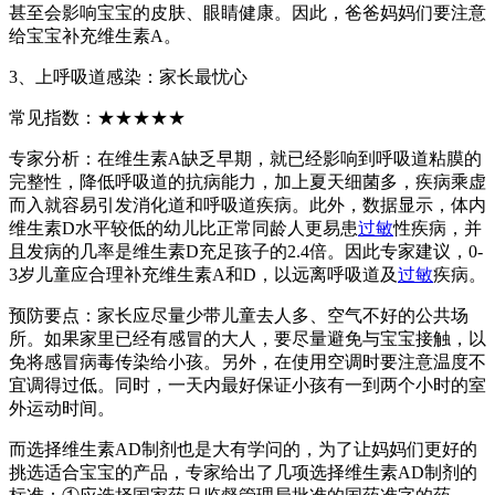
甚至会影响宝宝的皮肤、眼睛健康。因此，爸爸妈妈们要注意
给宝宝补充维生素A。
3、上呼吸道感染：家长最忧心
常见指数：★★★★★
专家分析：在维生素A缺乏早期，就已经影响到呼吸道粘膜的
完整性，降低呼吸道的抗病能力，加上夏天细菌多，疾病乘虚
而入就容易引发消化道和呼吸道疾病。此外，数据显示，体内
维生素D水平较低的幼儿比正常同龄人更易患
过敏
性疾病，并
且发病的几率是维生素D充足孩子的2.4倍。因此专家建议，0-
3岁儿童应合理补充维生素A和D，以远离呼吸道及
过敏
疾病。
预防要点：家长应尽量少带儿童去人多、空气不好的公共场
所。如果家里已经有感冒的大人，要尽量避免与宝宝接触，以
免将感冒病毒传染给小孩。另外，在使用空调时要注意温度不
宜调得过低。同时，一天内最好保证小孩有一到两个小时的室
外运动时间。
而选择维生素AD制剂也是大有学问的，为了让妈妈们更好的
挑选适合宝宝的产品，专家给出了几项选择维生素AD制剂的