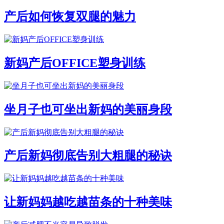
产后如何恢复双腿的魅力
新妈产后OFFICE塑身训练
坐月子也可坐出新妈的美丽身段
产后新妈彻底告别大粗腿的秘诀
让新妈妈越吃越苗条的十种美味