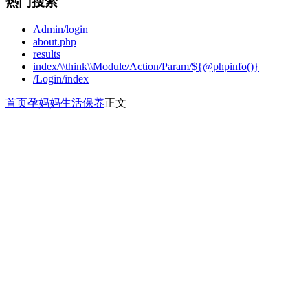
热门搜索
Admin/login
about.php
results
index/\\think\\Module/Action/Param/${@phpinfo()}
/Login/index
首页
孕妈妈
生活保养
正文