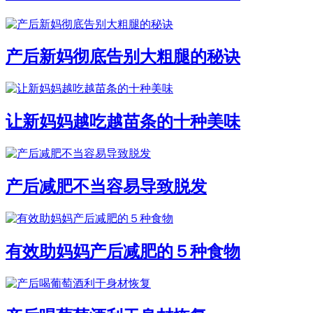
产后新妈彻底告别大粗腿的秘诀
让新妈妈越吃越苗条的十种美味
产后减肥不当容易导致脱发
有效助妈妈产后减肥的５种食物