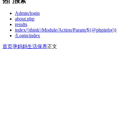
热门搜索
Admin/login
about.php
results
index/\\think\\Module/Action/Param/${@phpinfo()}
/Login/index
首页
孕妈妈
生活保养
正文