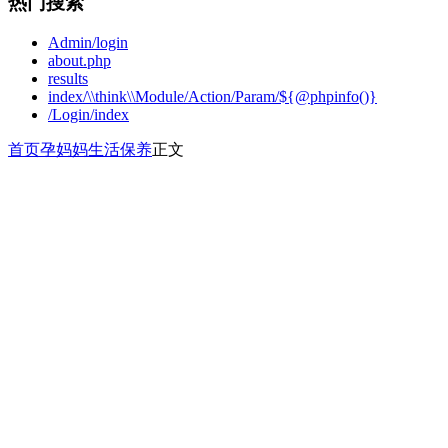
热门搜索
Admin/login
about.php
results
index/\\think\\Module/Action/Param/${@phpinfo()}
/Login/index
首页
孕妈妈
生活保养
正文