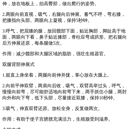
伸，放在地板上，抬高臀部，做出爬行的姿势。
2.两眼向前直视，吸气，右腿向后伸展。蓄气不呼，弯右膝，
把膝指向头部。两眼向上凝视，保持5秒钟。
3.呼气，把屈膝的腿，放回髋部下面，贴近胸部，脚趾高于地
面，两眼向下看，鼻子贴近膝部，脊柱应弯成拱形。把右腿向
后方伸展还原，每条腿做5次。
作用：减少髋部和大腿区域的脂肪，强壮生殖器官。
双腿背部伸展式
1.挺直上身坐着，两腿向前伸并拢，掌心放在大腿上。
2.向前平伸双臂，两肩向后收，吸气，双臂高举过头，呼气，
慢慢向前弯，尽可能舒适地向前弯下来，两手抓住小腿，两肘
向外和向下弯，低下头部，尽量接近双膝，保持10秒钟。
3.吸气，伸直双臂还原。放松全身，反复做两次。
作用：有助于使子宫膀胱充满活力，生殖腺受到滋养。