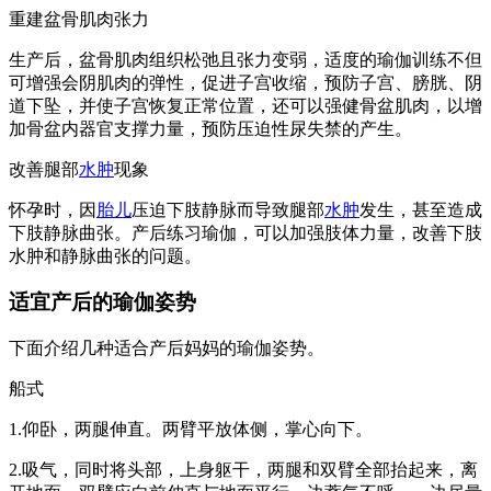
重建盆骨肌肉张力
生产后，盆骨肌肉组织松弛且张力变弱，适度的瑜伽训练不但
可增强会阴肌肉的弹性，促进子宫收缩，预防子宫、膀胱、阴
道下坠，并使子宫恢复正常位置，还可以强健骨盆肌肉，以增
加骨盆内器官支撑力量，预防压迫性尿失禁的产生。
改善腿部
水肿
现象
怀孕时，因
胎儿
压迫下肢静脉而导致腿部
水肿
发生，甚至造成
下肢静脉曲张。产后练习瑜伽，可以加强肢体力量，改善下肢
水肿和静脉曲张的问题。
适宜产后的瑜伽姿势
下面介绍几种适合产后妈妈的瑜伽姿势。
船式
1.仰卧，两腿伸直。两臂平放体侧，掌心向下。
2.吸气，同时将头部，上身躯干，两腿和双臂全部抬起来，离