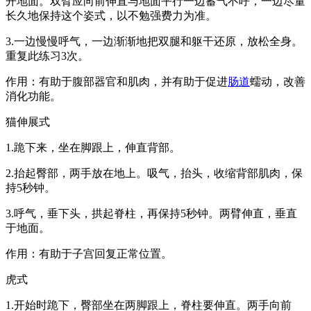
开地面。双臂应向前伸直与地面平行一边蓄气不呼，一边尽量
长久地保持这个姿式，以不勉强费力为准。
3.一边慢慢呼气，一边渐渐地把双腿和躯干还原，放松全身。
重复此练习3次。
作用：有助于腹部器官和肌肉，并有助于促进
肠道
蠕动，改善
消化功能。
猫伸展式
1.跪下来，坐在脚跟上，伸直背部。
2.抬起臀部，两手放在地上。吸气，抬头，收缩背部肌肉，保
持5秒钟。
3.呼气，垂下头，拱起脊柱，再保持5秒钟。两臂伸直，垂直
于地面。
作用：有助于子宫回复正常位置。
虎式
1.开始时跪下，臀部坐在两脚跟上，脊柱要伸直。两手向前