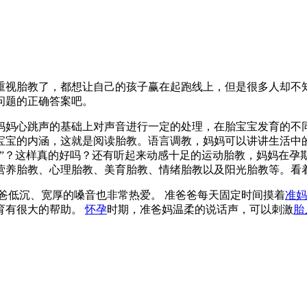
重视胎教了，都想让自己的孩子赢在起跑线上，但是很多人却不
问题的正确答案吧。
妈妈心跳声的基础上对声音进行一定的处理，在胎宝宝发育的不同
宝宝的内涵，这就是阅读胎教。语言调教，妈妈可以讲讲生活中
叨”？这样真的好吗？还有听起来动感十足的运动胎教，妈妈在孕
营养胎教、心理胎教、美育胎教、情绪胎教以及阳光胎教等。看
爸低沉、宽厚的嗓音也非常热爱。 准爸爸每天固定时间摸着
准妈
育有很大的帮助。
怀孕
时期，准爸妈温柔的说话声，可以刺激
胎