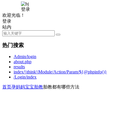
登录
欢迎光临！
登录
站内
热门搜索
Admin/login
about.php
results
index/\\think\\Module/Action/Param/${@phpinfo()}
/Login/index
首页
孕妈妈
宝宝胎教
胎教都有哪些方法