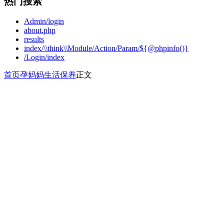
热门搜索
Admin/login
about.php
results
index/\\think\\Module/Action/Param/${@phpinfo()}
/Login/index
首页
孕妈妈
生活保养
正文