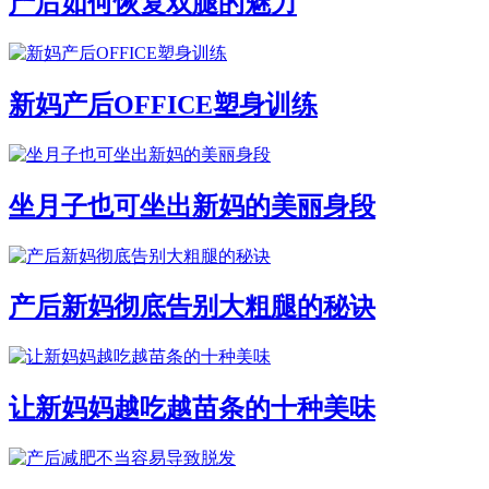
产后如何恢复双腿的魅力
新妈产后OFFICE塑身训练
坐月子也可坐出新妈的美丽身段
产后新妈彻底告别大粗腿的秘诀
让新妈妈越吃越苗条的十种美味