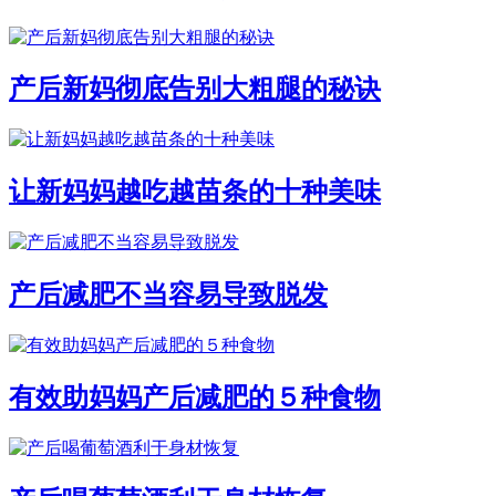
产后新妈彻底告别大粗腿的秘诀
让新妈妈越吃越苗条的十种美味
产后减肥不当容易导致脱发
有效助妈妈产后减肥的５种食物