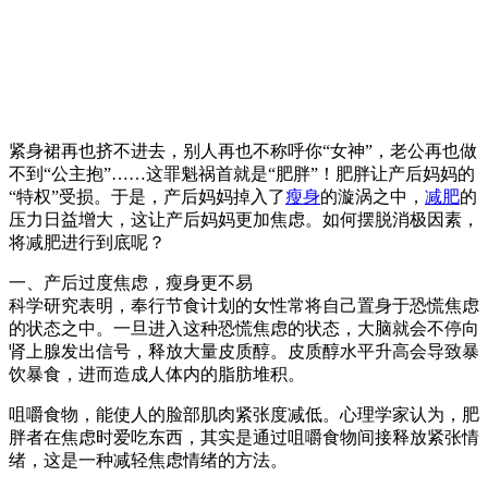
紧身裙再也挤不进去，别人再也不称呼你“女神”，老公再也做
不到“公主抱”……这罪魁祸首就是“肥胖”！肥胖让产后妈妈的
“特权”受损。于是，产后妈妈掉入了
瘦身
的漩涡之中，
减肥
的
压力日益增大，这让产后妈妈更加焦虑。如何摆脱消极因素，
将减肥进行到底呢？
一、产后过度焦虑，瘦身更不易
科学研究表明，奉行节食计划的女性常将自己置身于恐慌焦虑
的状态之中。一旦进入这种恐慌焦虑的状态，大脑就会不停向
肾上腺发出信号，释放大量皮质醇。皮质醇水平升高会导致暴
饮暴食，进而造成人体内的脂肪堆积。
咀嚼食物，能使人的脸部肌肉紧张度减低。心理学家认为，肥
胖者在焦虑时爱吃东西，其实是通过咀嚼食物间接释放紧张情
绪，这是一种减轻焦虑情绪的方法。