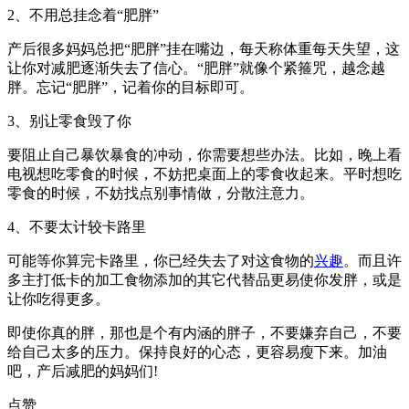
2、不用总挂念着“肥胖”
产后很多妈妈总把“肥胖”挂在嘴边，每天称体重每天失望，这
让你对减肥逐渐失去了信心。“肥胖”就像个紧箍咒，越念越
胖。忘记“肥胖”，记着你的目标即可。
3、别让零食毁了你
要阻止自己暴饮暴食的冲动，你需要想些办法。比如，晚上看
电视想吃零食的时候，不妨把桌面上的零食收起来。平时想吃
零食的时候，不妨找点别事情做，分散注意力。
4、不要太计较卡路里
可能等你算完卡路里，你已经失去了对这食物的
兴趣
。而且许
多主打低卡的加工食物添加的其它代替品更易使你发胖，或是
让你吃得更多。
即使你真的胖，那也是个有内涵的胖子，不要嫌弃自己，不要
给自己太多的压力。保持良好的心态，更容易瘦下来。加油
吧，产后减肥的妈妈们!
点赞