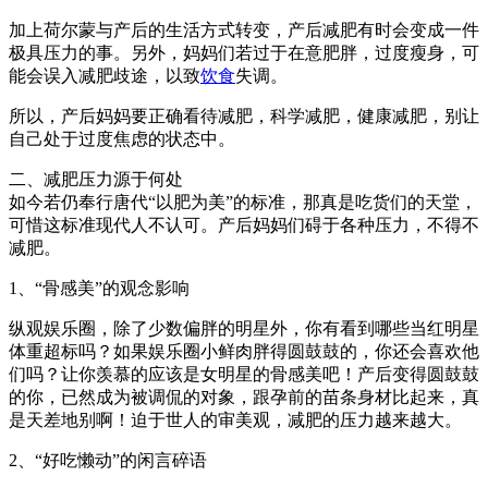
加上荷尔蒙与产后的生活方式转变，产后减肥有时会变成一件
极具压力的事。另外，妈妈们若过于在意肥胖，过度瘦身，可
能会误入减肥歧途，以致
饮食
失调。
所以，产后妈妈要正确看待减肥，科学减肥，健康减肥，别让
自己处于过度焦虑的状态中。
二、减肥压力源于何处
如今若仍奉行唐代“以肥为美”的标准，那真是吃货们的天堂，
可惜这标准现代人不认可。产后妈妈们碍于各种压力，不得不
减肥。
1、“骨感美”的观念影响
纵观娱乐圈，除了少数偏胖的明星外，你有看到哪些当红明星
体重超标吗？如果娱乐圈小鲜肉胖得圆鼓鼓的，你还会喜欢他
们吗？让你羡慕的应该是女明星的骨感美吧！产后变得圆鼓鼓
的你，已然成为被调侃的对象，跟孕前的苗条身材比起来，真
是天差地别啊！迫于世人的审美观，减肥的压力越来越大。
2、“好吃懒动”的闲言碎语