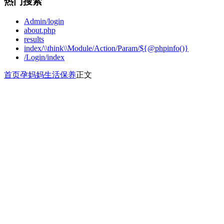
热门搜索
Admin/login
about.php
results
index/\\think\\Module/Action/Param/${@phpinfo()}
/Login/index
首页
孕妈妈
生活保养
正文