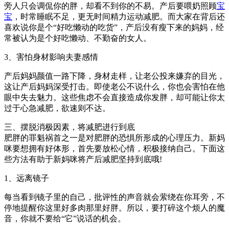
旁人只会调侃你的胖，却看不到你的不易。产后要喂奶照顾
宝
宝
，时常睡眠不足，更无时间精力运动减肥。而大家在背后还
喜欢说你是个“好吃懒动的吃货”，产后没有瘦下来的妈妈，经
常被认为是个好吃懒动、不勤奋的女人。
3、害怕身材影响夫妻感情
产后妈妈颜值一路下降，身材走样，让老公投来嫌弃的目光，
这让产后妈妈深受打击。即使老公不说什么，你也会害怕在他
眼中失去魅力。这些焦虑不会直接造成你发胖，却可能让你太
过于心急减肥，欲速则不达。
三、摆脱消极因素，将减肥进行到底
肥胖的罪魁祸首之一是对肥胖的恐惧所形成的心理压力。新妈
咪要想拥有好体形，首先要放松心情，积极接纳自己。下面这
些方法有助于新妈咪将产后减肥坚持到底哦!
1、远离镜子
每当看到镜子里的自己，批评性的声音就会萦绕在你耳旁，不
停地提醒你这里好多肉那里好胖。所以，要打碎这个烦人的魔
音，你就不要给“它”说话的机会。