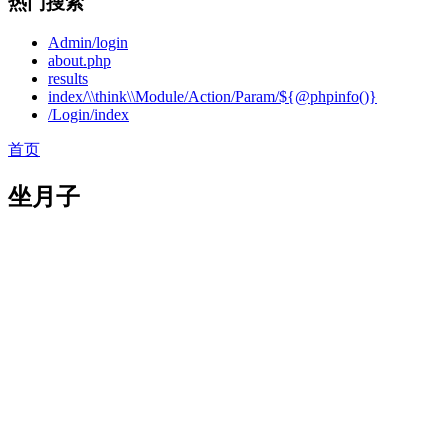
热门搜索
Admin/login
about.php
results
index/\\think\\Module/Action/Param/${@phpinfo()}
/Login/index
首页
坐月子