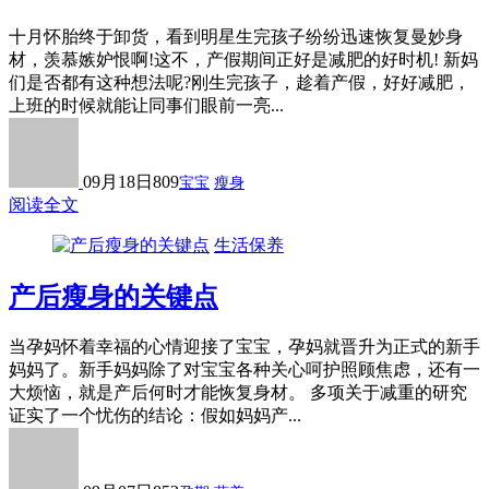
十月怀胎终于卸货，看到明星生完孩子纷纷迅速恢复曼妙身
材，羡慕嫉妒恨啊!这不，产假期间正好是减肥的好时机! 新妈
们是否都有这种想法呢?刚生完孩子，趁着产假，好好减肥，
上班的时候就能让同事们眼前一亮...
09月18日
809
宝宝
瘦身
阅读全文
生活保养
产后瘦身的关键点
当孕妈怀着幸福的心情迎接了宝宝，孕妈就晋升为正式的新手
妈妈了。新手妈妈除了对宝宝各种关心呵护照顾焦虑，还有一
大烦恼，就是产后何时才能恢复身材。 多项关于减重的研究
证实了一个忧伤的结论：假如妈妈产...