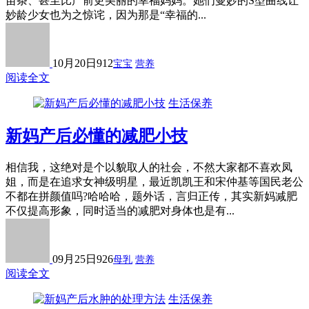
苗条、甚至比产前更美丽的幸福妈妈。她们曼妙的S型曲线让
妙龄少女也为之惊诧，因为那是“幸福的...
10月20日
912
宝宝
营养
阅读全文
生活保养
新妈产后必懂的减肥小技
相信我，这绝对是个以貌取人的社会，不然大家都不喜欢凤
姐，而是在追求女神级明星，最近凯凯王和宋仲基等国民老公
不都在拼颜值吗?哈哈哈，题外话，言归正传，其实新妈减肥
不仅提高形象，同时适当的减肥对身体也是有...
09月25日
926
母乳
营养
阅读全文
生活保养