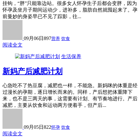
挂钩，“胖”只能靠边站。很多女人怀孕生子后都会变胖，因为
怀孕及坐月子期间运动少，进补多，脂肪自然就囤起来了。孕
前曼妙的身姿早已不见了踪影，往...
09月06日
897
营养
饮食
阅读全文
生活保养
新妈产后减肥计划
心急吃不了热豆腐，减肥也一样，不能急。新妈咪的体重是经
过漫长的孕期，逐日增长而来的。同样，产后想把体重降下
来，也不是三两天的事，这需要有计划、有节奏地进行。产后
减肥，主要从饮食和运动两方便着手，但产后...
09月05日
822
怀孕
饮食
阅读全文