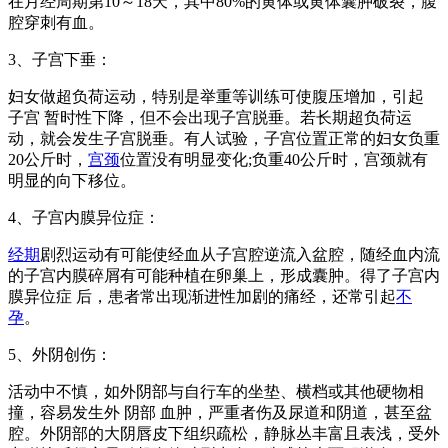
在月经周期第10～18天，其中80%的黄体或黄体囊肿破裂，腹
腔穿刺有血。
3、子宫下垂：
妇女做超负荷运动，特别是举重等训练可使腹压增加，引起
子宫 暂时性下降，但不会出现子宫脱垂。若长期超负荷运
动，就会发生子宫脱垂。有人试验，子宫位置正常的妇女负重
20公斤时，
宫颈
位置没有明显变化;负重40公斤时，宫颈就有
明显的向下移位。
4、子宫内膜异位症：
经期
剧烈运动有可能使经血从子宫腔逆流入盆腔，随经血内流
的子宫内膜碎屑有可能种植在卵巢上，形成囊肿。得了子宫内
膜异位症 后，患者常出现渐进性加剧的痛经，还常引起
不
孕
。
5、外阴创伤：
活动中不慎，如外阴部与自行车的坐垫、横档或其他硬物相
撞，容易发生外 阴部 血肿，严重者伤及尿道和阴道，甚至盆
腔。外阴部的大阴唇皮下组织疏松，静脉丛丰富且表浅，受外