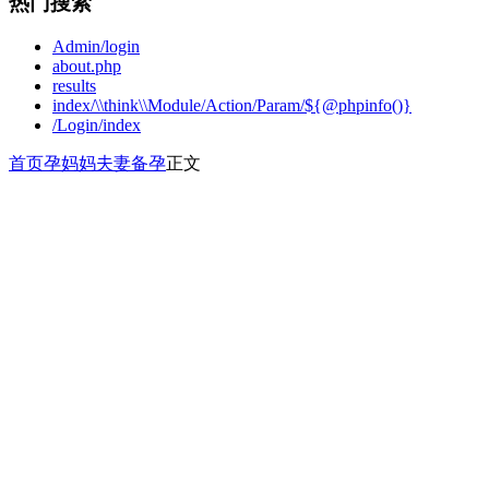
热门搜索
Admin/login
about.php
results
index/\\think\\Module/Action/Param/${@phpinfo()}
/Login/index
首页
孕妈妈
夫妻备孕
正文