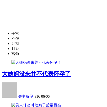
子宫
不孕
经期
月经
宫颈
大姨妈没来并不代表怀孕了
夫妻备孕
816
06/06