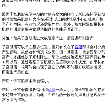
及长出的地方各有不同，因此，在孕期出现的问题也会有所不
同。
因为子宫肌瘤在孕中期的时候有变大的倾向，所以在怀孕初期
的时候如果肌瘤的大小在5厘米以上的话就要小心出现流产和
早产的危险。有些情况还需要静养。另外，胎盘附近如果长有
肌瘤的话就更要注意观察胎盘的机能是否正常。
分娩：如果子宫肌瘤过大或阻塞产道，需要进行剖宫产。
子宫肌瘤可以长在很多位置，但只有长在子
宫颈
部才会对分娩
产生影响。虽然这种情况很少见，但一旦发生，就需要采取剖
宫产，才能使孩子顺利降生。采取自然分娩还是剖宫产要在孕
37周以后，通过观察子宫肌瘤的位置和大小来决定。如果长有
子宫肌瘤，很可能会出现子宫在分娩时不能很好收缩的情况，
而发生产后出血。
产后：子宫肌瘤本身会缩小。
产后，子宫会慢慢收缩到和
孕前
一样大小，但子宫肌瘤的存在
会妨碍子宫的收缩。为此，在产后的一段时间里要注意观察子
宫收缩的情况。