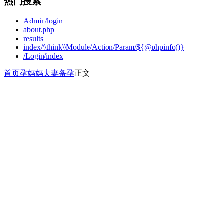
热门搜索
Admin/login
about.php
results
index/\\think\\Module/Action/Param/${@phpinfo()}
/Login/index
首页
孕妈妈
夫妻备孕
正文