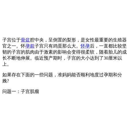
子宫位于
骨盆
腔中央，呈倒置的梨形，是女性最重要的生殖器
官之一。怀
孕前
子宫只有鸡蛋那么大。
怀孕
后，一直都比较坚
韧的子宫的肌肉由于激素的影响会变得很柔软，随着胎儿的成
长不断地伸展。临近预产期时，子宫的大小达到了30厘米以
上。
如果存在下面的一些问题，准妈妈能否顺利地度过孕期和分
娩?
问题一：子宫肌瘤