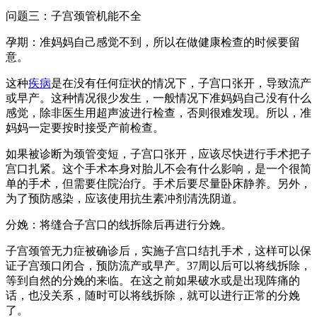
问题三：子宫颈管机能不全
孕期：准妈妈自己感觉不到，所以在做健康检查的时候要留
意。
这种
疾病
是在没有任何症状的情况下，子宫口张开，导致流产
或早产。这种情况很少发生，一般情况下准妈妈自己没有什么
感觉，除非医生用超声波进行检查，否则很难发现。所以，准
妈妈一定要按时接受产前检查。
如果被诊断为颈管变短，子宫口张开，应该尽快进行手术把子
宫口扎紧。这个手术本身对胎儿不会有什么影响，是一个很简
单的手术，但需要住院治疗。手术后要尽量卧床静养。另外，
为了预防感染，应该使用抗生素冲剂清洗阴道。
分娩：将缝合子宫口的线拆除后再进行分娩。
子宫颈管无力症被确诊后，实施子宫口结扎手术，这样可以保
证子宫颈口闭合，预防流产或早产。37周以后可以将线拆除，
等到自然的分娩的来临。在这之前如果破水或是出现阵痛的
话，也没关系，随时可以将线拆除，就可以进行正常的分娩
了。