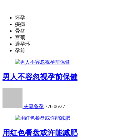
怀孕
疾病
骨盆
宫颈
避孕环
孕前
男人不容忽视孕前保健
夫妻备孕
776
06/27
用红色餐盘或许能减肥