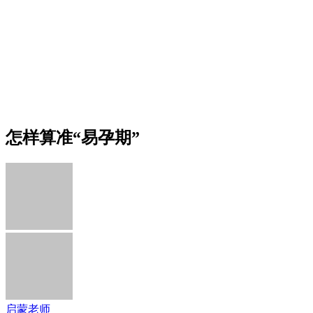
怎样算准“易孕期”
启蒙老师