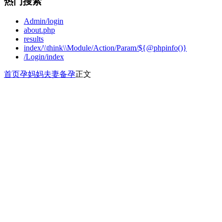
热门搜索
Admin/login
about.php
results
index/\\think\\Module/Action/Param/${@phpinfo()}
/Login/index
首页
孕妈妈
夫妻备孕
正文