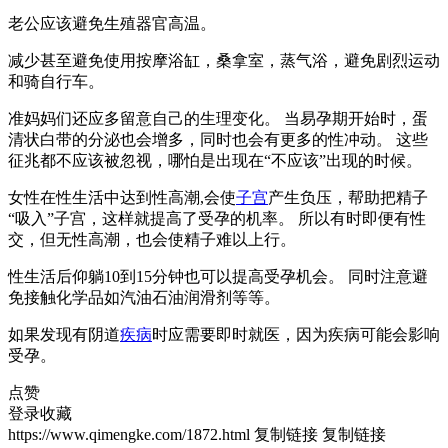
老公应该避免生殖器官高温。
减少甚至避免使用按摩浴缸，桑拿室，蒸气浴，避免剧烈运动
和骑自行车。
准妈妈们还应多留意自己的生理变化。 当易孕期开始时，蛋
清状白带的分泌也会增多，同时也会有更多的性冲动。 这些
征兆都不应该被忽视，哪怕是出现在“不应该”出现的时候。
女性在性生活中达到性高潮,会使
子宫
产生负压，帮助把精子
“吸入”子宫，这样就提高了受孕的机率。 所以有时即便有性
交，但无性高潮，也会使精子难以上行。
性生活后仰躺10到15分钟也可以提高受孕机会。 同时注意避
免接触化学品如汽油石油润滑剂等等。
如果发现有阴道
疾病
时应需要即时就医，因为疾病可能会影响
受孕。
点赞
登录收藏
https://www.qimengke.com/1872.html
复制链接
复制链接